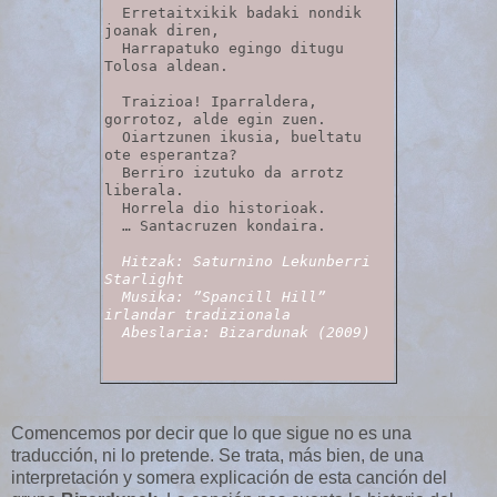
  Erretaitxikik badaki nondik 
joanak diren,

  Harrapatuko egingo ditugu 
Tolosa aldean.

  Traizioa! Iparraldera, 
gorrotoz, alde egin zuen.

  Oiartzunen ikusia, bueltatu 
ote esperantza?

  Berriro izutuko da arrotz 
liberala.

  Horrela dio historioak.

  … Santacruzen kondaira.

Hitzak: Saturnino Lekunberri 
Starlight
Musika: ”Spancill Hill” 
irlandar tradizionala
Abeslaria: Bizardunak (2009)
Comencemos por decir que lo que sigue no es una
traducción, ni lo pretende. Se trata, más bien, de una
interpretación y somera explicación de esta canción del