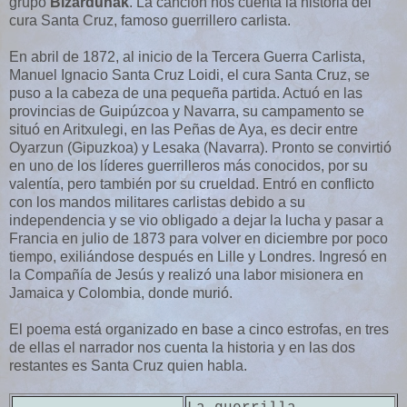
grupo
Bizardunak
.
La canción nos cuenta la historia del
cura Santa Cruz, famoso guerrillero carlista.
En abril de 1872, al inicio de la Tercera Guerra Carlista,
Manuel Ignacio Santa Cruz Loidi, el cura Santa Cruz, se
puso a la cabeza de una pequeña partida. Actuó en las
provincias de Guipúzcoa y Navarra, su campamento se
situó en Aritxulegi, en las Peñas de Aya, es decir entre
Oyarzun (Gipuzkoa) y Lesaka (Navarra). Pronto se convirtió
en uno de los líderes guerrilleros más conocidos, por su
valentía, pero también por su crueldad. Entró en conflicto
con los mandos militares carlistas debido a su
independencia y se vio obligado a dejar la lucha y pasar a
Francia en julio de 1873 para volver en diciembre por poco
tiempo, exiliándose después en Lille y Londres. Ingresó en
la Compañía de Jesús y realizó una labor misionera en
Jamaica y Colombia, donde murió.
El poema está organizado en base a cinco estrofas, en tres
de ellas el narrador nos cuenta la historia y en las dos
restantes es Santa Cruz quien habla.