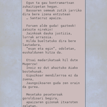
  Egun ta gau kontramartxan 
zuhaitzpetan hegan.

  Basoaren semeak zutik jarriko 
dira bere izena entzutean 

  … Santacruz apaiza.

  Foruen alde guda! gazteok! 
zatozte nirekin!

  Jainkoak dauka justizia, 
lurrak arrazoia.

  Hilda bueltatuko dira bere 
lautadara,

  “esan eta egin”, odoletan, 
euskaldunen hitza da.

  Etsai madarikatuak hil dute 
Mugerza!

  Inoiz ez dut ahaztuko Aiako 
bostehunak.

  Gipuzkoar mendilerroa ez da 
zuena,

  Jaungoikoaren guda zen orain 
da gurea.

  Mesetako peseteroak 
goroldioari begira,

  apaizaren gizonak itxaroten 
zelatan.
