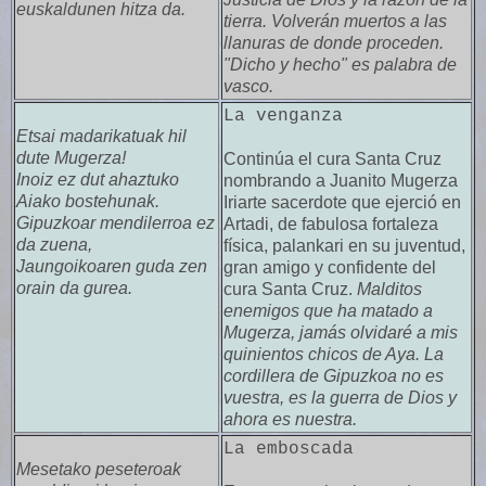
euskaldunen hitza da.
tierra. Volverán muertos a las
llanuras de donde proceden.
"Dicho y hecho" es palabra de
vasco.
La venganza
Etsai madarikatuak hil
dute Mugerza!
Continúa el cura Santa Cruz
Inoiz ez dut ahaztuko
nombrando a Juanito Mugerza
Aiako bostehunak.
Iriarte sacerdote que ejerció en
Gipuzkoar mendilerroa ez
Artadi, de fabulosa fortaleza
da zuena,
física, palankari en su juventud,
Jaungoikoaren guda zen
gran amigo y confidente del
orain da gurea.
cura Santa Cruz.
Malditos
enemigos que ha matado a
Mugerza, jamás olvidaré a mis
quinientos chicos de Aya. La
cordillera de Gipuzkoa no es
vuestra, es la guerra de Dios y
ahora es nuestra.
La emboscada
Mesetako peseteroak