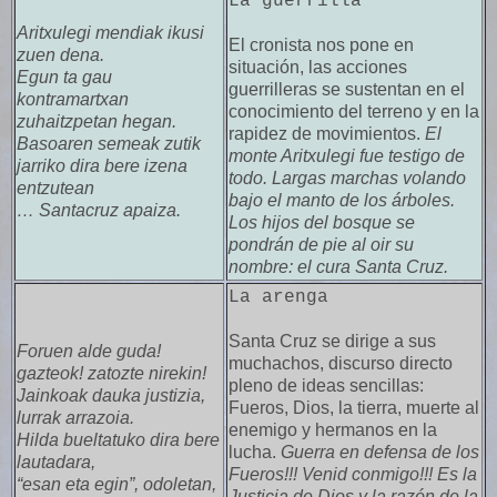
La guerrilla
Aritxulegi mendiak ikusi
El cronista nos pone en
zuen dena.
situación, las acciones
Egun ta gau
guerrilleras se sustentan en el
kontramartxan
conocimiento del terreno y en la
zuhaitzpetan hegan.
rapidez de movimientos.
El
Basoaren semeak zutik
monte Aritxulegi fue testigo de
jarriko dira bere izena
todo. Largas marchas volando
entzutean
bajo el manto de los árboles.
… Santacruz apaiza.
Los hijos del bosque se
pondrán de pie al oir su
nombre: el cura Santa Cruz.
La arenga
Santa Cruz se dirige a sus
Foruen alde guda!
muchachos, discurso directo
gazteok! zatozte nirekin!
pleno de ideas sencillas:
Jainkoak dauka justizia,
Fueros, Dios, la tierra, muerte al
lurrak arrazoia.
enemigo y hermanos en la
Hilda bueltatuko dira bere
lucha.
Guerra en defensa de los
lautadara,
Fueros!!! Venid conmigo!!! Es la
“esan eta egin”, odoletan,
Justicia de Dios y la razón de la