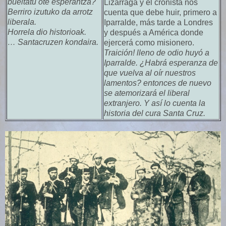
bueltatu ote esperantza?
Lizarraga y el cronista nos
Berriro izutuko da arrotz
cuenta que debe huir, primero a
liberala.
Iparralde, más tarde a Londres
Horrela dio historioak.
y después a América donde
… Santacruzen kondaira.
ejercerá como misionero.
Traición! lleno de odio huyó a
Iparralde. ¿Habrá esperanza de
que vuelva al oír nuestros
lamentos? entonces de nuevo
se atemorizará el liberal
extranjero. Y así lo cuenta la
historia del cura Santa Cruz.