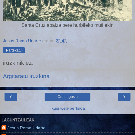
Santa Cruz apaiza bere hurbileko mutilekin
Jesus Romo Uriarte
ordua:
22:42
Partekatu
iruzkinik ez:
Argitaratu iruzkina
‹
›
Orri nagusia
Ikusi web-bertsioa
LAGUNTZAILEAK
Jesus Romo Uriarte