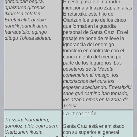
goroldioari begira,
En este pasaje el narrador
apaizaren gizonak
menciona a Inazio Zapiain alias
itxaroten zelatan.
Erretaitxiki, este hijo de
Erretaitxikik badaki
Oiartzun fue uno de los cinco
nondik joanak diren,
que formaban la guardia
harrapatuko egingo
personal de Santa Cruz. En el
ditugu Tolosa aldean.
pasaje se pone de relieve la
ignorancia del enemigo
forastero en contraste con el
conocimiento del medio por
parte de los lugareños.
Los
peseteros de la Meseta
contemplan el musgo, los
muchachos del cura los
esperan acechando. Erretaitxiki
sabe qué camino han tomado,
los atraparemos en la zona de
Tolosa.
La traición
Traizioa! Iparraldera,
gorrotoz, alde egin zuen.
Santa Cruz está enemistado
Oiartzunen ikusia,
con su superior el general