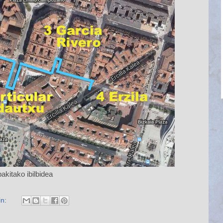
akitako ibilbidea
in: