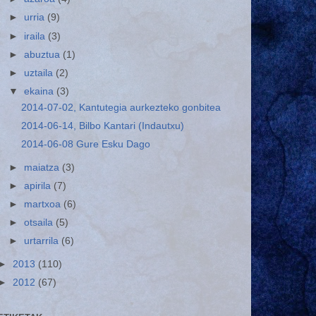
►
urria
(9)
►
iraila
(3)
►
abuztua
(1)
►
uztaila
(2)
▼
ekaina
(3)
2014-07-02, Kantutegia aurkezteko gonbitea
2014-06-14, Bilbo Kantari (Indautxu)
2014-06-08 Gure Esku Dago
►
maiatza
(3)
►
apirila
(7)
►
martxoa
(6)
►
otsaila
(5)
►
urtarrila
(6)
►
2013
(110)
►
2012
(67)