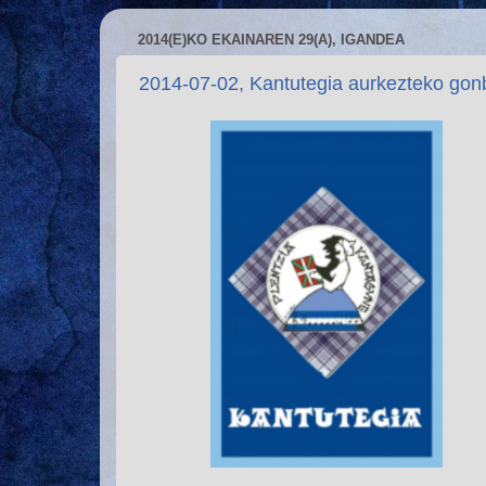
2014(E)KO EKAINAREN 29(A), IGANDEA
2014-07-02, Kantutegia aurkezteko gon