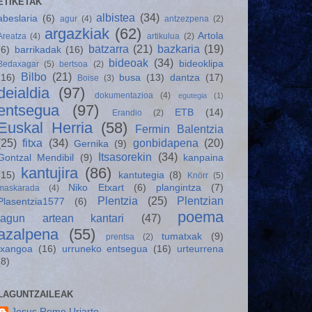
ETIKETAK
albistea
(34)
abeslaria
(6)
agur
(4)
antzezpena
(2)
argazkiak
(62)
Artola
Areatza
(4)
artikulua
(2)
batzarra
(21)
bazkaria
(19)
(6)
barrikadak
(16)
bideoak
(34)
bideoklipa
Bedaxagar
(5)
bertsoa
(2)
Bilbo
(21)
(16)
busa
(13)
dantza
(17)
Boise
(3)
deialdia
(97)
dokumentazioa
(4)
egutegia
(1)
entsegua
(97)
ETB
(14)
Erandio
(2)
Euskal Herria
(58)
Fermin Balentzia
(25)
fitxa
(34)
gonbidapena
(20)
Gernika
(9)
Itsasorekin
(34)
Gontzal Mendibil
(9)
kanpaina
kantujira
(86)
(15)
kantutegia
(8)
Knörr
(5)
Niko Etxart
(6)
plangintza
(7)
maskarada
(4)
Plentzia
(25)
Plentzian
Plasentzia1577
(6)
poema
lagun artean kantari
(47)
azalpena
(55)
tumatxak
(9)
prentsa
(2)
txangoa
(16)
urruneko entsegua
(16)
urteurrena
(8)
LAGUNTZAILEAK
Jesus Romo Uriarte