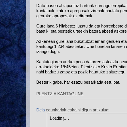
Datu-basea abiapuntuz harturik sarriago errepikat
kantatuak izateko aproposak zirenak hautatu genit
girorako aproposak ez direnak.
Gure lana 6 hilabetez luzatu da eta horrenbeste d
batetik, eta bestetik urteekin batera abesti askore
Azkenean gure lana bukatutzat eman genuen eta ka
kantutegi 1 234 abestiekin. Une honetan lanaren 
izango dugu.
Kantutegiaren aurkezpena datorren asteazkenean 
arratsaldeko 18:45etan, Plentziako Kristo Ermita
nahi baduzu zatoz eta pozik haurtuko zaituztegu.
Besterik gabe, har ezazu besarkada estu bat,
PLENTZIA KANTAGUNE
Deia
egunkariak eskaini digun artikulua: