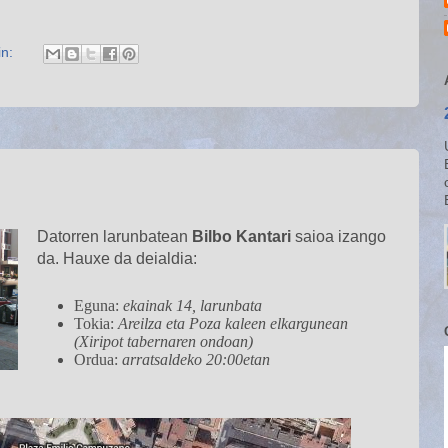
in:
Datorren larunbatean
Bilbo Kantari
saioa izango
da. Hauxe da deialdia:
Eguna:
ekainak 14, larunbata
Tokia:
Areilza eta Poza kaleen elkargunean
(Xiripot tabernaren ondoan)
Ordua:
arratsaldeko 20:00etan