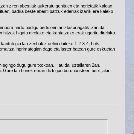
zen ziren abestiak aukeratu genituen eta horietatik kalean 
uen, badira beste abesti batzuk ederrak izanik ere kaleko 
enbora hartu badigu bertsioen aniztasunagatik izan da 
n hitzak higatu direlako eta kantatzeko erak ugaritu direlako.
ntutegia lau zenbakiz defini daiteke 1-2-3-4, hots, 
emaitza inprimategian dago eta laster batean gure eskuetan 
egingo dugu gure txokoan. Hau da, uztailaren 2an, 
n. Gure lan honek eman dizkigun buruhausteen berri jakin 
 