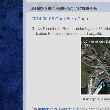
2014(E)KO EKAINAREN 9(A), ASTELEHENA
2014-06-08 Gure Esku Dago
Gorliz, Plentzia eta Romo aldeko lagunok 36. kil
bultzaten. Hemen hartutako zenbait argazki:
Klik egin irudiar
Eta
hemen
duzu
Gabi de la Mazak
hartutako arg