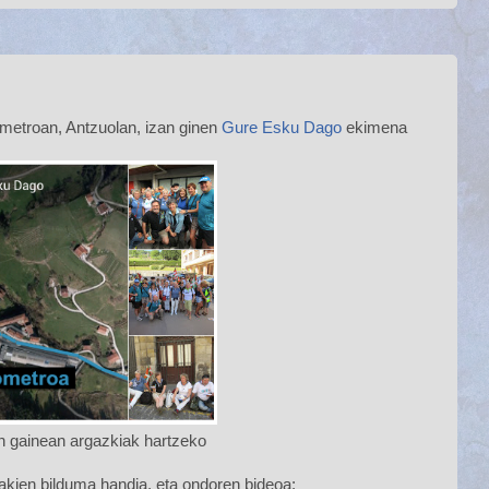
ometroan, Antzuolan, izan ginen
Gure Esku Dago
ekimena
en gainean argazkiak hartzeko
akien bilduma handia, eta ondoren bideoa: