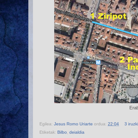
Erab
Egilea:
Jesus Romo Uriarte
ordua:
22:04
3 iruzk
Etiketak:
Bilbo
,
deialdia