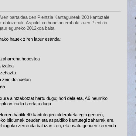
rtaidea den Plentzia Kantaguneak 200 kantuzale 
tik datozenak. Aspalditxo honetan erabaki zuen Plentzia 
 gaur eguneko 2012koa baita.
onako hauek ziren labur esanda:
ik zaharrena hobestea
 izatea
 zehaztu
n zein doinuetan
zea
ura aintzakotzat hartu dugu; hori dela eta, A6 neurriko 
okion irudia txertatu dugu.
rren haritik 40 kantutegien alderaketa egin genuen, 
eko bildumak zeuden eta aspaldiko kantutegi zaharrak ere. 
ehiagoko zerrenda bat izan zen, eta osatu genuen zerrenda 