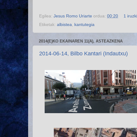
Egilea:
Jesus Romo Uriarte
ordua:
00:20
1 iruzk
Etiketak:
albistea
,
kantutegia
2014(E)KO EKAINAREN 11(A), ASTEAZKENA
2014-06-14, Bilbo Kantari (Indautxu)