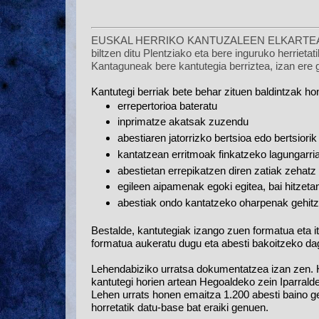
EUSKAL HERRIKO KANTUZALEEN ELKARTEAren pa
biltzen ditu Plentziako eta bere inguruko herrieta
Kantaguneak bere kantutegia berriztea, izan ere
Kantutegi berriak bete behar zituen baldintzak h
errepertorioa bateratu
inprimatze akatsak zuzendu
abestiaren jatorrizko bertsioa edo bertsior
kantatzean erritmoak finkatzeko lagungarria
abestietan errepikatzen diren zatiak zehatz
egileen aipamenak egoki egitea, bai hitzeta
abestiak ondo kantatzeko oharpenak gehit
Bestalde, kantutegiak izango zuen formatua eta itx
formatua aukeratu dugu eta abesti bakoitzeko dag
Lehendabiziko urratsa dokumentatzea izan zen. Ho
kantutegi horien artean Hegoaldeko zein Iparrald
Lehen urrats honen emaitza 1.200 abesti baino g
horretatik datu-base bat eraiki genuen.