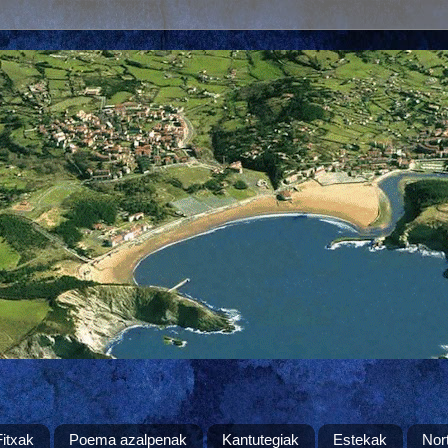
Fitxak
Poema azalpenak
Kantutegiak
Estekak
Nor