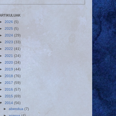
ARTIKULUAK
►
2026
(5)
►
2025
(5)
►
2024
(29)
►
2023
(33)
►
2022
(41)
►
2021
(24)
►
2020
(24)
►
2019
(44)
►
2018
(76)
►
2017
(59)
►
2016
(57)
►
2015
(69)
▼
2014
(56)
►
abendua
(7)
►
azaroa
(4)