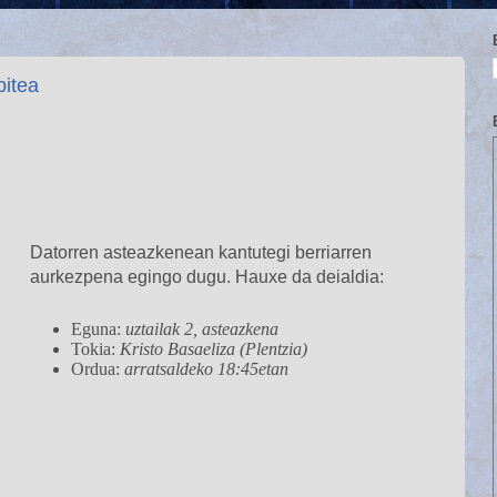
bitea
Datorren asteazkenean kantutegi berriarren
aurkezpena egingo dugu
. Hauxe da deialdia:
Eguna:
uztailak 2, asteazkena
Tokia:
Kristo Basaeliza (Plentzia)
Ordua:
arratsaldeko 18:45etan