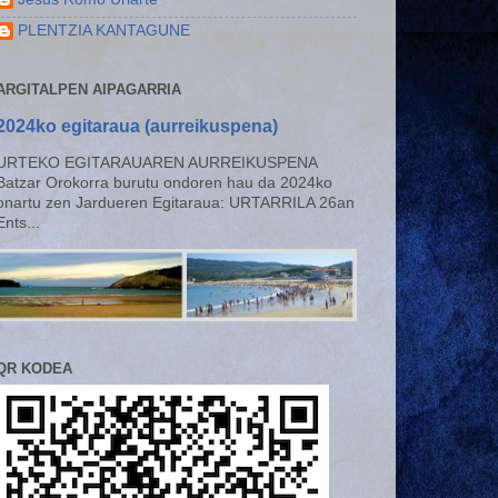
PLENTZIA KANTAGUNE
ARGITALPEN AIPAGARRIA
2024ko egitaraua (aurreikuspena)
URTEKO EGITARAUAREN AURREIKUSPENA
Batzar Orokorra burutu ondoren hau da 2024ko
onartu zen Jardueren Egitaraua: URTARRILA 26an
Ents...
QR KODEA