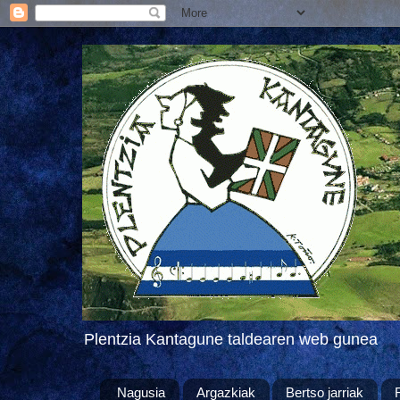
Plentzia Kantagune taldearen web gunea
Nagusia
Argazkiak
Bertso jarriak