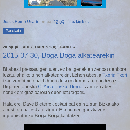
Jesus Romo Uriarte
ordua:
12:50
iruzkinik ez:
Partekatu
2015(E)KO ABUZTUAREN 9(A), IGANDEA
2015-07-30, Boga Boga alkatearekin
Bi abesti prestatu genituen, ez baitgenekien zenbat denbora
luzatu ahalko ginen alkatearekin. Lehen abestia
Txoria Txori
izan zen himno bat bihurtu delako denboraren poderioz.
Bigarren abestia
Oi Ama Euskal Herria
izan zen abesti
honek emigrazioarekin duen loturagatik.
Hala ere, Dave Bieterrek eskari bat egin zigun Bizkaiako
abestiren bat eskatu zigun. Eta hemen gauzkazue
inprobisaturiko
Boga Boga
kantatzen: