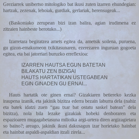
Greziarrek unibertso mitologiko bat ikusi zuten izarren ehundegian:
hartzak, zezenak, lehoiak, gurdiak, gerlariak, herensugeak...
(Baskoniako zerupean bizi izan balira, agian irudimena ez
zitzaien hainbeste berotuko...)
Izarretara begiratzea amets egitea da, ametsik soilena, puruena,
gu gizon-emakumeon txikitasunaren, ezerezaren inguruan gogoeta
egitea, eta bai jatorriari buruzko erreflexioa:
IZARREN HAUTSA EGUN BATETAN
BILAKATU ZEN BIZIGAI
HAUTS HARTATIKAN USTEGABEAN
EGIN GINADEN GU ERNAI...
Hauts hartatik ote ginen ernai? Gizakiaren betiereko kezka
iraupena izanik, eta jakinik bizitza ederra bezain laburra dela (nahiz
eta batek idatzi zuen “gau txar bat ostatu saskel batean” dela
bizitza), nola bila lezake gizakiak hobeki denboraren eta
espazioaren mugagabetasuna milioika argi-urtera diren argizagietara
so baino?; areago, jakinik ikusi dakusagun izar horietako hainbat
eta hainbat aspaldi-aspaldian itzali zirela...