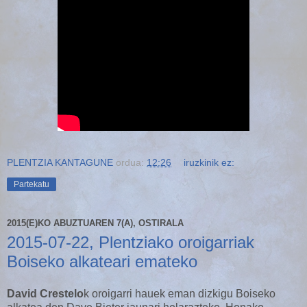
PLENTZIA KANTAGUNE
ordua:
12:26
iruzkinik ez:
Partekatu
2015(E)KO ABUZTUAREN 7(A), OSTIRALA
2015-07-22, Plentziako oroigarriak
Boiseko alkateari emateko
David Crestelo
k oroigarri hauek eman dizkigu Boiseko