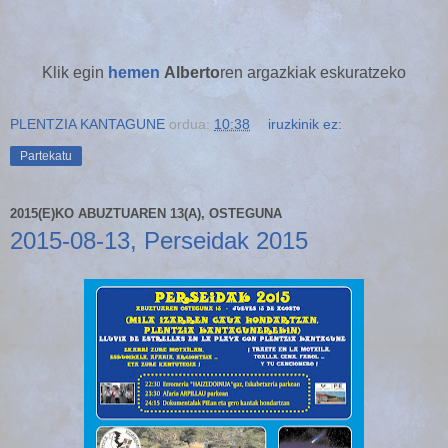
Klik egin
hemen
Alberto
ren argazkiak eskuratzeko
PLENTZIA KANTAGUNE
ordua:
10:38
iruzkinik ez:
Partekatu
2015(E)KO ABUZTUAREN 13(A), OSTEGUNA
2015-08-13, Perseidak 2015