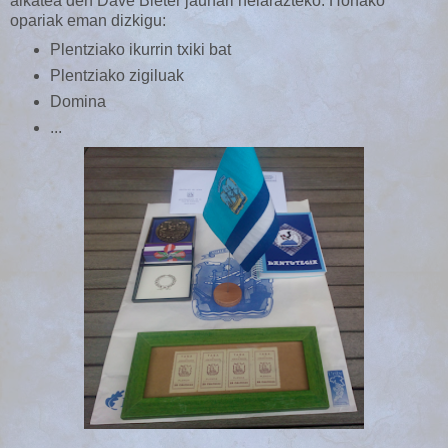
alkatea den Dave Bieter jaunari helarazteko. Honako
opariak eman dizkigu:
Plentziako ikurrin txiki bat
Plentziako zigiluak
Domina
...