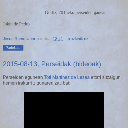
Gorliz, 2015eko perseiden gauean
Jokin de Pedro
Jesus Romo Uriarte
ordua:
13:41
iruzkinik ez:
Partekatu
2015-08-13, Perseidak (bideoak)
Perseiden egunean
Toti Martinez de Lezea
etorri zitzaigun,
hemen irakurri zigunaren zati bat: