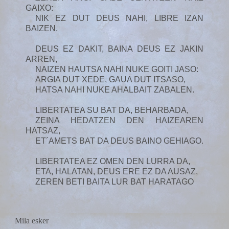
GAIXO:
NIK EZ DUT DEUS NAHI, LIBRE IZAN
BAIZEN.
DEUS EZ DAKIT, BAINA DEUS EZ JAKIN
ARREN,
NAIZEN HAUTSA NAHI NUKE GOITI JASO:
ARGIA DUT XEDE, GAUA DUT ITSASO,
HATSA NAHI NUKE AHALBAIT ZABALEN.
LIBERTATEA SU BAT DA, BEHARBADA,
ZEINA HEDATZEN DEN HAIZEAREN
HATSAZ,
ET´AMETS BAT DA DEUS BAINO GEHIAGO.
LIBERTATEA EZ OMEN DEN LURRA DA,
ETA, HALATAN, DEUS ERE EZ DA AUSAZ,
ZEREN BETI BAITA LUR BAT HARATAGO
Mila esker