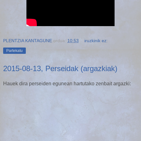
PLENTZIA KANTAGUNE
ordua:
10:53
iruzkinik ez:
Partekatu
2015-08-13, Perseidak (argazkiak)
Hauek dira perseiden egunean hartutako zenbait argazki: