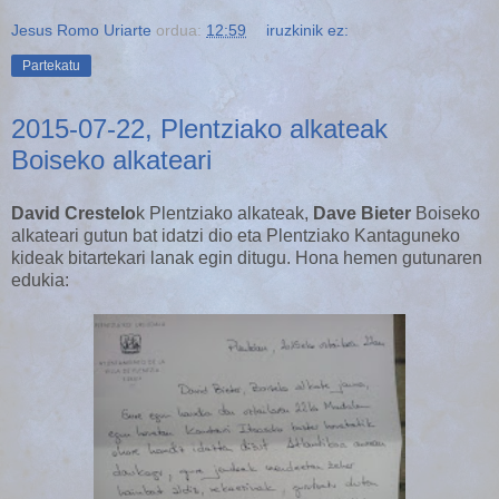
Jesus Romo Uriarte
ordua:
12:59
iruzkinik ez:
Partekatu
2015-07-22, Plentziako alkateak
Boiseko alkateari
David Crestelo
k Plentziako alkateak,
Dave Bieter
Boiseko
alkateari gutun bat idatzi dio eta Plentziako Kantaguneko
kideak bitartekari lanak egin ditugu. Hona hemen gutunaren
edukia: