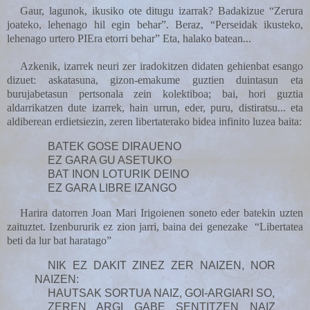
Gaur, lagunok, ikusiko ote ditugu izarrak? Badakizue “Zerura
joateko, lehenago hil egin behar”. Beraz, “Perseidak ikusteko,
lehenago urtero PIEra etorri behar” Eta, halako batean...
Azkenik, izarrek neuri zer iradokitzen didaten gehienbat esango
dizuet: askatasuna, gizon-emakume guztien duintasun eta
burujabetasun pertsonala zein kolektiboa; bai, hori guztia
aldarrikatzen dute izarrek, hain urrun, eder, puru, distiratsu... eta
aldiberean erdietsiezin, zeren libertaterako bidea infinito luzea baita:
BATEK GOSE DIRAUENO
EZ GARA GU ASETUKO
BAT INON LOTURIK DEINO
EZ GARA LIBRE IZANGO
Harira datorren Joan Mari Irigoienen soneto eder batekin uzten
zaituztet. Izenbururik ez zion jarri, baina dei genezake
“Libertatea
beti da lur bat haratago”
NIK EZ DAKIT ZINEZ ZER NAIZEN, NOR
NAIZEN:
HAUTSAK SORTUA NAIZ, GOI-ARGIARI SO,
ZEREN ARGI GABE SENTITZEN NAIZ