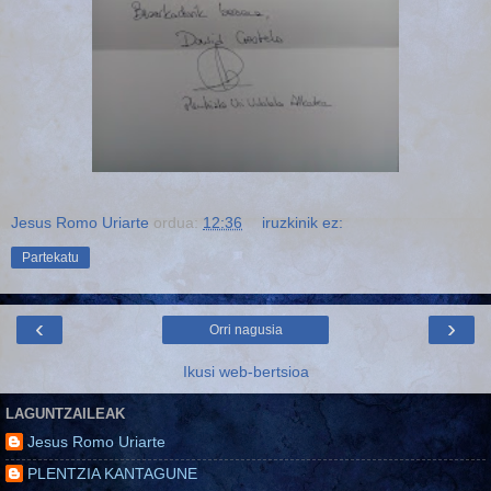
Jesus Romo Uriarte
ordua:
12:36
iruzkinik ez:
Partekatu
‹
›
Orri nagusia
Ikusi web-bertsioa
LAGUNTZAILEAK
Jesus Romo Uriarte
PLENTZIA KANTAGUNE