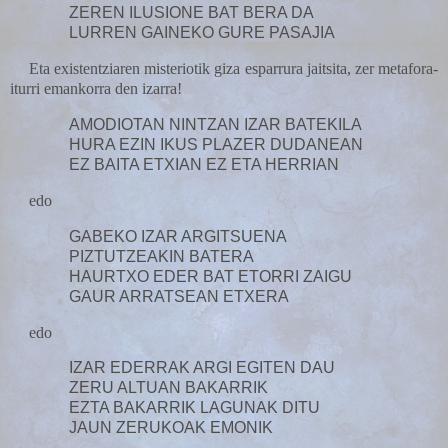
ZEREN ILUSIONE BAT BERA DA
LURREN GAINEKO GURE PASAJIA
Eta existentziaren misteriotik giza esparrura jaitsita, zer metafora-
iturri emankorra den izarra!
AMODIOTAN NINTZAN IZAR BATEKILA
HURA EZIN IKUS PLAZER DUDANEAN
EZ BAITA ETXIAN EZ ETA HERRIAN
edo
GABEKO IZAR ARGITSUENA
PIZTUTZEAKIN BATERA
HAURTXO EDER BAT ETORRI ZAIGU
GAUR ARRATSEAN ETXERA
edo
IZAR EDERRAK ARGI EGITEN DAU
ZERU ALTUAN BAKARRIK
EZTA BAKARRIK LAGUNAK DITU
JAUN ZERUKOAK EMONIK