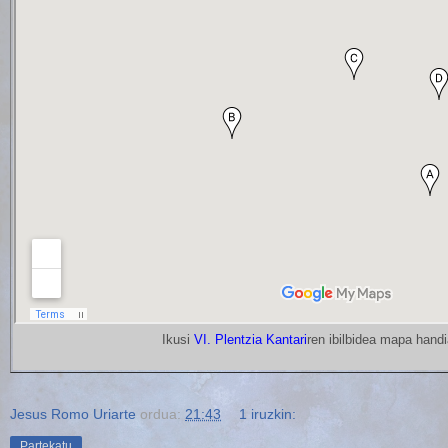
Ikusi
VI. Plentzia Kantari
ren ibilbidea mapa hand
Jesus Romo Uriarte
ordua:
21:43
1 iruzkin:
Partekatu