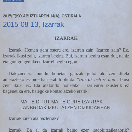
2015(E)KO ABUZTUAREN 14(A), OSTIRALA
2015-08-13, Izarrak
IZARRAK
Izarrak. Hemen gara ostera ere, izarren zain. Izarren zain? Ez,
izarrak ikusi zain, izarren begira. Bai, izarren begira esan dut, nahiz
eta gurago genukeen izarrei begira egon.
Dakizuenez, mundu honetan gauzak gutxi aldatzen direla
adierazteko esapide hau erabili ohi da: “
Izarrak beti zeruan
”. Ikusi
zein ikusi ez. Eta afalondo honetako
izar-euria ikusterik ez
bageneuka ere, balegoke kontsolatzeko erarik:
MAITE DITUT MAITE GURE IZARRAK
LANBROAK IZKUTATZEN DIZKIDANEAN...
Izarrak ziren ala bazterrak?
Izarrak. Ba al da izarrak baino ezer iradokitzaileagorik?