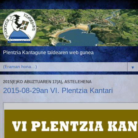
Plentzia Kantagune taldearen web gunea
▼
2015(E)KO ABUZTUAREN 17(A), ASTELEHENA
2015-08-29an VI. Plentzia Kantari