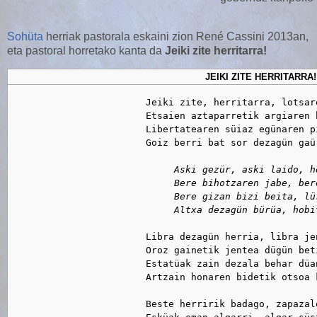
Sohüta
herriak pastorala eskaini zion René Cassini 2013an,
eta pastoral horretako kanta da
Jeiki zite herritarra!
JEIKI ZITE HERRITARRA!
                        Jeiki zite, herritarra, lotsare
                        Etsaien aztaparretik argiaren h
                        Libertatearen süiaz egünaren pi
                        Goiz berri bat sor dezagün gaü 
Aski gezür, aski laido, h
                             Bere bihotzaren jabe, bere
                             Bere gizan bizi beita, lür
                             Altxa dezagün bürüa, hobi
                        Libra dezagün herria, libra jen
                        Oroz gainetik jentea dügün beti
                        Estatüak zain dezala behar düan
                        Artzain honaren bidetik otsoa k
                        Beste herririk badago, zapazale