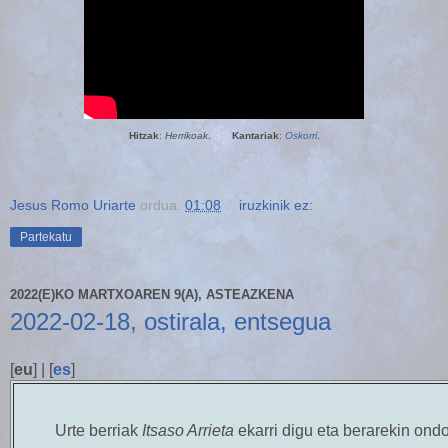
Hitzak
:
Herrikoak
.
Kantariak
:
Oskorri
.
Jesus Romo Uriarte
ordua:
01:08
iruzkinik ez:
Partekatu
2022(E)KO MARTXOAREN 9(A), ASTEAZKENA
2022-02-18, ostirala, entsegua
[
eu
] | [
es
]
Urte berriak
Itsaso Arrieta
ekarri digu eta berarekin ond