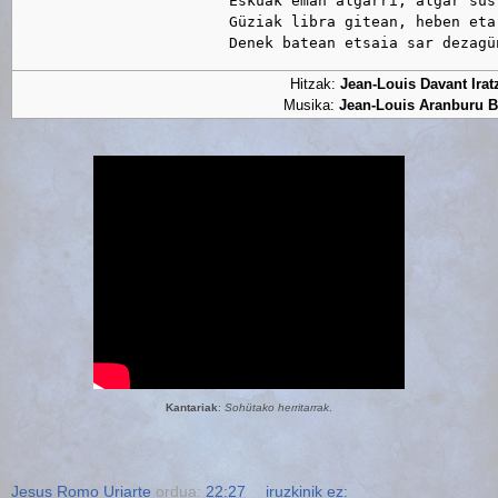
                        Esküak eman algarri, algar süst
                        Güziak libra gitean, heben eta 
Hitzak:
Jean-Louis Davant Irat
Musika:
Jean-Louis Aranburu B
Kantariak
:
Sohütako herritarrak
.
Jesus Romo Uriarte
ordua:
22:27
iruzkinik ez: