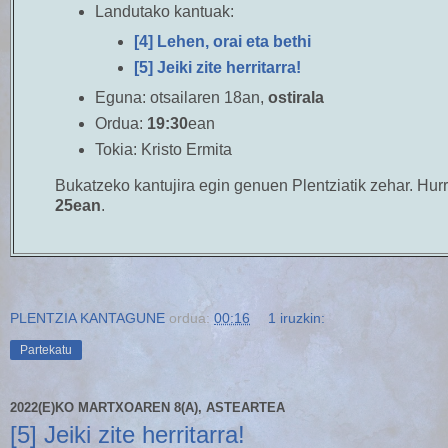
Landutako kantuak:
[4] Lehen, orai eta bethi
[5] Jeiki zite herritarra!
Eguna:
otsailaren 18an,
ostirala
Ordua:
19:30
ean
Tokia:
Kristo Ermita
Bukatzeko kantujira egin genuen Plentziatik zehar. Hu
25ean
.
PLENTZIA KANTAGUNE
ordua:
00:16
1 iruzkin:
Partekatu
2022(E)KO MARTXOAREN 8(A), ASTEARTEA
[5] Jeiki zite herritarra!