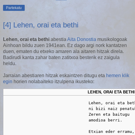
Partekatu
[4] Lehen, orai eta bethi
Lehen, orai eta bethi
abestia
Aita Donostia
musikologoak
Ainhoan bildu zuen 1941ean. Ez dago argi nork kantatzen
duen, ematen du etxeko amaren ala aitaren hitzak direla.
Badirudi kanta zahar baten zatitxoa besterik ez zaigula
heldu.
Jarraian abestiaren hitzak eskaintzen ditugu eta
hemen klik
egin
horien nolabaiteko itzulpena ikusteko:
LEHEN, ORAI ETA BETHI
                                   Lehen, orai eta beth
                                   ni bizi naiz penatuk
                                   Zeren eta baitugu

                                   amodioa berri.

                                   Etxian eder erramu,
