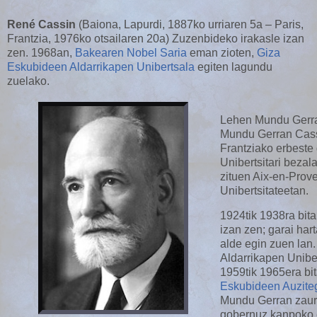
René Cassin
(Baiona, Lapurdi, 1887ko urriaren 5a – Paris,
Frantzia, 1976ko otsailaren 20a) Zuzenbideko irakasle izan
zen. 1968an,
Bakearen Nobel Saria
eman zioten,
Giza
Eskubideen Aldarrikapen Unibertsala
egiten lagundu
zuelako.
Lehen Mundu Gerran
Mundu Gerran Cass
Frantziako erbeste
Unibertsitari beza
zituen Aix-en-Prove
Unibertsitateetan.
1924tik 1938ra bita
izan zen; garai ha
alde egin zuen lan
Aldarrikapen Unibe
1959tik 1965era bi
Eskubideen Auzite
Mundu Gerran zauri
gobernuz kanpoko e