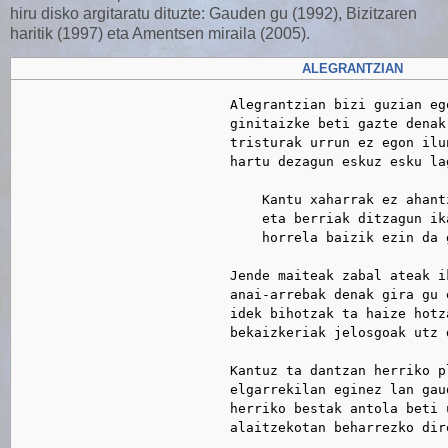
hiru disko argitaratu dituzte: Gauden gu (1992), Bizitzaren
haritik (1997) eta Amentsen miraila (2005).
ALEGRANTZIAN
                           Alegrantzian bizi guzian ego
                           ginitaizke beti gazte denak 
                           tristurak urrun ez egon ilun
                           hartu dezagun eskuz esku lag
                               Kantu xaharrak ez ahantz
                               eta berriak ditzagun ika
                               horrela baizik ezin da 
                           Jende maiteak zabal ateak ik
                           anai-arrebak denak gira gu e
                           idek bihotzak ta haize hotza
                           bekaizkeriak jelosgoak utz d
                           Kantuz ta dantzan herriko pl
                           elgarrekilan eginez lan gaud
                           herriko bestak antola beti u