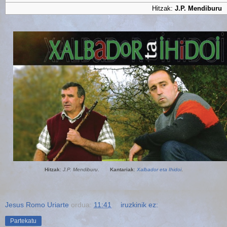
Hitzak:
J.P. Mendiburu
Hitzak
:
J.P. Mendiburu
.
Kantariak
:
Xalbador eta Ihidoi
.
Jesus Romo Uriarte
ordua:
11:41
iruzkinik ez:
Partekatu