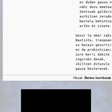
                                      ez dudan gauza no
                                      nahi duzu ematea?
                                      Zentzuak galdurik
                                      aurkitzen zerade

                                      bestela behintzat
                                      ariko ez zinate.

                                    Gezur ta abar zabil
                                    Bautista, tranpean;
                                    zu bezain gezurtiri
                                    ez da probintzian;

                                    zure berri dakite

                                    inguruko denak,

                                    ibiltzen dituzula

Hitzak:
Bertso herrikoiak