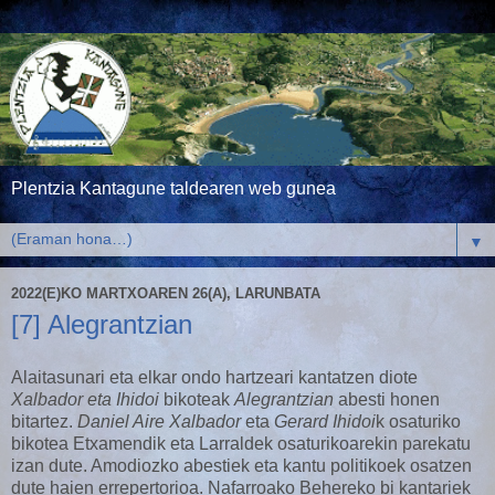
Plentzia Kantagune taldearen web gunea
▼
2022(E)KO MARTXOAREN 26(A), LARUNBATA
[7] Alegrantzian
Alaitasunari eta elkar ondo hartzeari kantatzen diote
Xalbador eta Ihidoi
bikoteak
Alegrantzian
abesti honen
bitartez.
Daniel Aire Xalbador
eta
Gerard Ihidoi
k osaturiko
bikotea Etxamendik eta Larraldek osaturikoarekin parekatu
izan dute. Amodiozko abestiek eta kantu politikoek osatzen
dute haien errepertorioa. Nafarroako Behereko bi kantariek