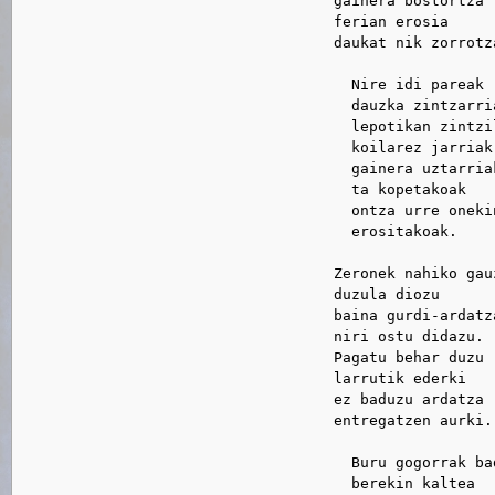
                                    gainera bostortza

                                    ferian erosia

                                    daukat nik zorrotza
                                      Nire idi pareak

                                      dauzka zintzarria
                                      lepotikan zintzil
                                      koilarez jarriak,
                                      gainera uztarriak
                                      ta kopetakoak

                                      ontza urre onekin
                                      erositakoak.

                                    Zeronek nahiko gauz
                                    duzula diozu

                                    baina gurdi-ardatza
                                    niri ostu didazu.

                                    Pagatu behar duzu

                                    larrutik ederki

                                    ez baduzu ardatza

                                    entregatzen aurki.

                                      Buru gogorrak bad
                                      berekin kaltea
