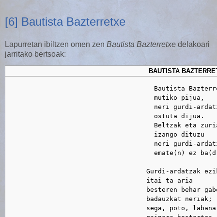
[6] Bautista Bazterretxe
Lapurretan ibiltzen omen zen
Bautista Bazterretxe
delakoari
jarritako bertsoak:
BAUTISTA BAZTERRE
                                      Bautista Bazterre
                                      mutiko pijua,

                                      neri gurdi-ardatz
                                      ostuta dijua.

                                      Beltzak eta zuria
                                      izango dituzu

                                      neri gurdi-ardatz
                                      emate(n) ez ba(d)
                                    Gurdi-ardatzak ezik
                                    itai ta aria

                                    besteren behar gabe
                                    badauzkat neriak;

                                    sega, poto, labana,