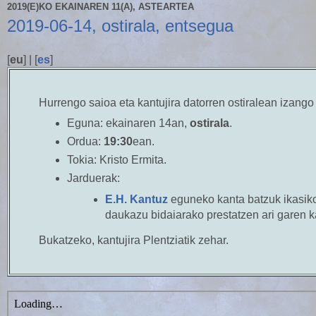
2019(E)KO EKAINAREN 11(A), ASTEARTEA
2019-06-14, ostirala, entsegua
[
eu
] | [
es
]
Hurrengo saioa eta kantujira datorren ostiralean izango
Eguna:
ekainaren 14an,
ostirala
.
Ordua:
19:30
ean.
Tokia:
Kristo Ermita.
Jarduerak:
E.H. Kantuz
eguneko kanta batzuk ikasik
daukazu bidaiarako prestatzen ari garen k
Bukatzeko, kantujira Plentziatik zehar.