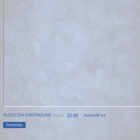
PLENTZIA KANTAGUNE
ordua:
16:48
iruzkinik ez:
Partekatu