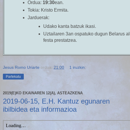
Ordua:
19:30
ean.
Tokia:
Kristo Ermita.
Jarduerak:
Udako kanta batzuk ikasi
.
Uztailaren 3an ospatuko dugun Belarus a
festa prestatzea
.
Jesus Romo Uriarte
ordua:
21:00
1 iruzkin:
Partekatu
2019(E)KO EKAINAREN 12(A), ASTEAZKENA
2019-06-15, E.H. Kantuz egunaren
ibilbidea eta informazioa