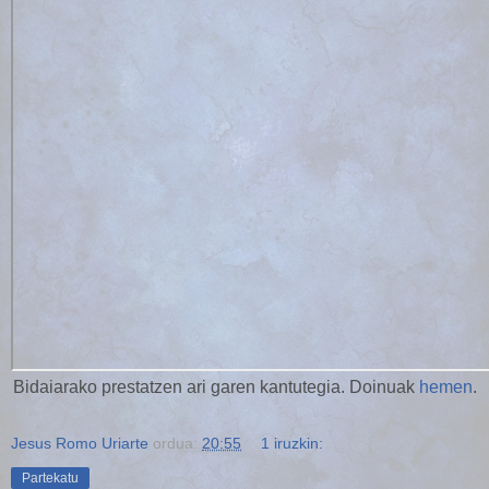
Bidaiarako prestatzen ari garen kantutegia. Doinuak
hemen
.
Jesus Romo Uriarte
ordua:
20:55
1 iruzkin:
Partekatu