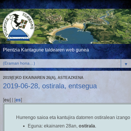
Plentzia Kantagune taldearen web gunea
▼
2019(E)KO EKAINAREN 26(A), ASTEAZKENA
2019-06-28, ostirala, entsegua
[
eu
] | [
es
]
Hurrengo saioa eta kantujira datorren ostiralean izango
Eguna:
ekainaren 28an,
ostirala
.