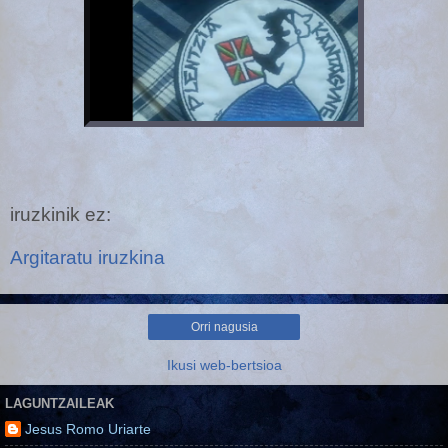
iruzkinik ez:
Argitaratu iruzkina
Orri nagusia
Ikusi web-bertsioa
LAGUNTZAILEAK
Jesus Romo Uriarte