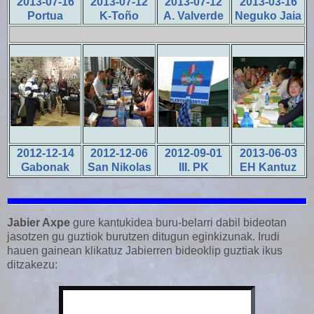
2013-07-16
2013-07-12
2013-07-12
2013-03-16
Portua
K-Toño
A. Valverde
Neguko Jaia
2012-12-14
2012-12-06
2012-09-01
2013-06-03
Gabonak
San Nikolas
III. PK
EH Kantuz
Jabier Axpe
gure kantukidea buru-belarri dabil bideotan
jasotzen gu guztiok burutzen ditugun eginkizunak. Irudi
hauen gainean klikatuz Jabierren bideoklip guztiak ikus
ditzakezu: