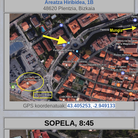
Areatza Hiribidea, 1B
48620 Plentzia, Bizkaia
GPS koordenatuak:
43.405253, -2.949133
SOPELA, 8:45