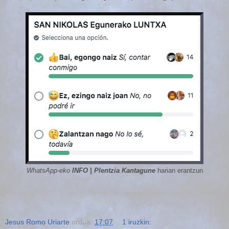
WhatsApp-eko
INFO | Plentzia Kantagune
harian erantzun
Jesus Romo Uriarte
ordua:
17:07
1 iruzkin: