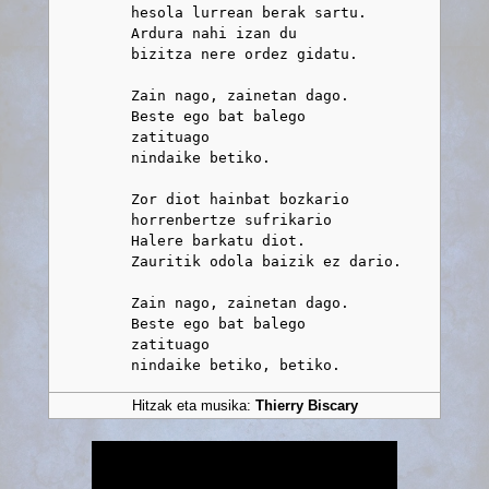
         hesola lurrean berak sartu.

         Ardura nahi izan du

         bizitza nere ordez gidatu.

         Zain nago, zainetan dago.

         Beste ego bat balego

         zatituago

         nindaike betiko.

         Zor diot hainbat bozkario

         horrenbertze sufrikario

         Halere barkatu diot.

         Zauritik odola baizik ez dario.

         Zain nago, zainetan dago.

         Beste ego bat balego

         zatituago

Hitzak eta musika:
Thierry Biscary