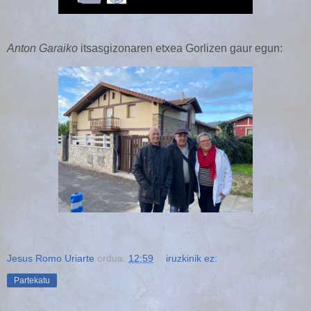
Anton Garaiko
itsasgizonaren etxea Gorlizen gaur egun:
Jesus Romo Uriarte
ordua:
12:59
iruzkinik ez:
Partekatu