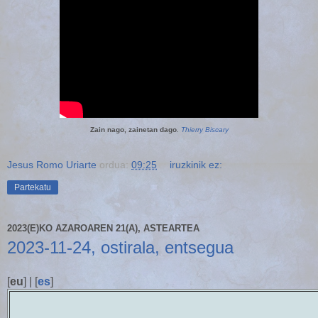
Zain nago, zainetan dago
.
Thierry Biscary
Jesus Romo Uriarte
ordua:
09:25
iruzkinik ez:
Partekatu
2023(E)KO AZAROAREN 21(A), ASTEARTEA
2023-11-24, ostirala, entsegua
[
eu
] | [
es
]