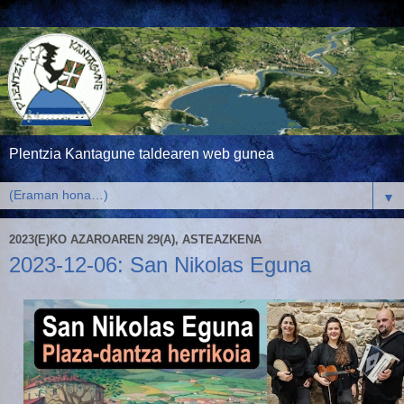
Plentzia Kantagune taldearen web gunea
▼
2023(E)KO AZAROAREN 29(A), ASTEAZKENA
2023-12-06: San Nikolas Eguna