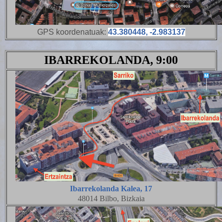
GPS koordenatuak:
43.380448, -2.983137
IBARREKOLANDA, 9:00
Ibarrekolanda Kalea, 17
48014 Bilbo, Bizkaia