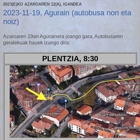
2023(E)KO AZAROAREN 12(A), IGANDEA
2023-11-19, Agurain (autobusa non eta
noiz)
Azaroaren 19an Agurainera joango gara. Autobusaren
geralekuak hauek izango dira:
PLENTZIA, 8:30