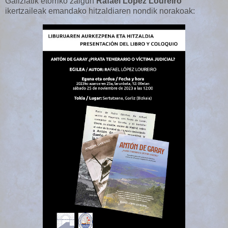
Galiziatik etorriko zaigun
Rafael López Loureiro
ikertzaileak emandako hitzaldiaren nondik norakoak: