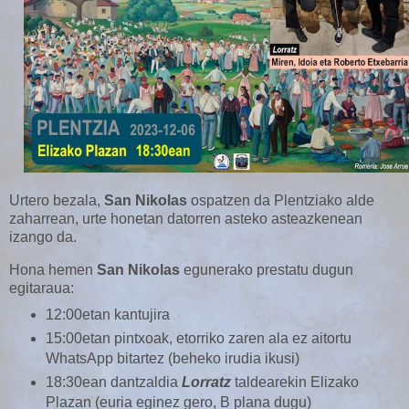
Urtero bezala,
San Nikolas
ospatzen da Plentziako alde
zaharrean, urte honetan datorren asteko asteazkenean
izango da.
Hona hemen
San Nikolas
egunerako prestatu dugun
egitaraua:
12:00etan kantujira
15:00etan pintxoak, etorriko zaren ala ez aitortu
WhatsApp bitartez (beheko irudia ikusi)
18:30ean dantzaldia
Lorratz
taldearekin Elizako
Plazan (euria eginez gero, B plana dugu)