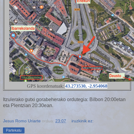
GPS koordenatuak:
43.273530, -2.954068
Itzulerako gutxi gorabeherako ordutegia: Bilbon 20:00etan
eta Plentzian 20:30ean.
Jesus Romo Uriarte
ordua:
23:07
iruzkinik ez:
Partekatu