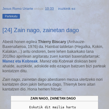
Jesus Romo Uriarte
ordua:
10:33
iruzkinik ez:
Partekatu
[24] Zain nago, zainetan dago
Abesti honen egilea
Thierry Biscary
(Anhauze-
Baxenafarroa, 1976) da. Hainbat taldetan (Hegalka, Kokin,
Kalakan…) aritu ondoren, bere lehen bakarkako lana
2018ko apirilean argitaratu zuen kantari baxenafartarrak:
Manez eta Kobreak
.
Manez eta Kobreak
diskoan bere
ahaide, auzokide, adiskide edo ezagun batzuen bizi parteak
kontatzen ditu.
Zain nago, zainetan dago
abestiaren mezua ulertzeko nori
kantatzen dion jakin beharra dago, Thierryk bere aitari
kantatzen dio. Hona hemen hitzak:
ZAIN NAGO, ZAINETAN DAGO
         Eskutik dit mailia hartu
