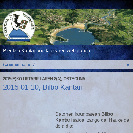
Plentzia Kantagune taldearen web gunea
▼
2015(E)KO URTARRILAREN 8(A), OSTEGUNA
2015-01-10, Bilbo Kantari
Datorren larunbatean
Bilbo
Kantari
saioa izango da. Hauxe da
deialdia: