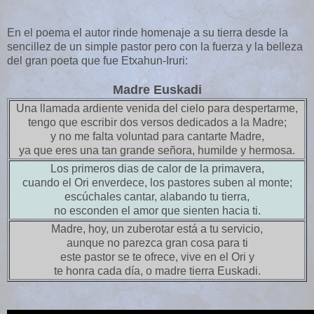
En el poema el autor rinde homenaje a su tierra desde la
sencillez de un simple pastor pero con la fuerza y la belleza
del gran poeta que fue Etxahun-Iruri:
Madre Euskadi
Una llamada ardiente venida del cielo para despertarme,
tengo que escribir dos versos dedicados a la Madre;
y no me falta voluntad para cantarte Madre,
ya que eres una tan grande señora, humilde y hermosa.
Los primeros dias de calor de la primavera,
cuando el Ori enverdece, los pastores suben al monte;
escúchales cantar, alabando tu tierra,
no esconden el amor que sienten hacia ti.
Madre, hoy, un zuberotar está a tu servicio,
aunque no parezca gran cosa para ti
este pastor se te ofrece, vive en el Ori y
te honra cada día, o madre tierra Euskadi.