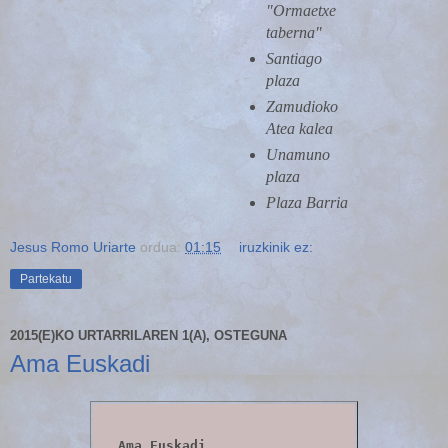
"Ormaetxe
taberna"
Santiago
plaza
Zamudioko
Atea kalea
Unamuno
plaza
Plaza Barria
Jesus Romo Uriarte
ordua:
01:15
iruzkinik ez:
Partekatu
2015(E)KO URTARRILAREN 1(A), OSTEGUNA
Ama Euskadi
Ama Euskadi