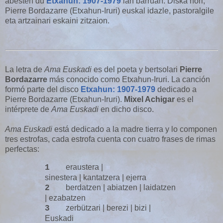
abesten du
Etxahun: 1907-1979
lan barruan. Diska hori,
Pierre Bordazarre (Etxahun-Iruri) euskal idazle, pastoralgile
eta artzainari eskaini zitzaion.
La letra de
Ama Euskadi
es del poeta y bertsolari
Pierre
Bordazarre
más conocido como Etxahun-Iruri. La canción
formó parte del disco
Etxahun: 1907-1979
dedicado a
Pierre Bordazarre (Etxahun-Iruri).
Mixel Achigar
es el
intérprete de
Ama Euskadi
en dicho disco.
Ama Euskadi
está dedicado a la madre tierra y lo componen
tres estrofas, cada estrofa cuenta con cuatro frases de rimas
perfectas:
eraustera |
1
sinestera
|
kantatzera | ejerra
berdatzen | abiatzen
|
laidatzen
2
| ezabatzen
zerbützari | berezi
|
bizi |
3
Euskadi