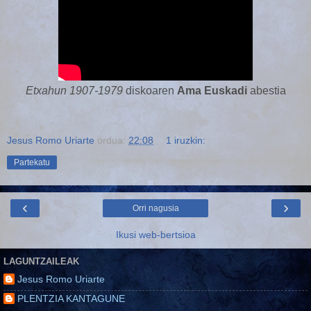
Etxahun 1907-1979
diskoaren
Ama Euskadi
abestia
Jesus Romo Uriarte
ordua:
22:08
1 iruzkin:
Partekatu
‹
›
Orri nagusia
Ikusi web-bertsioa
LAGUNTZAILEAK
Jesus Romo Uriarte
PLENTZIA KANTAGUNE