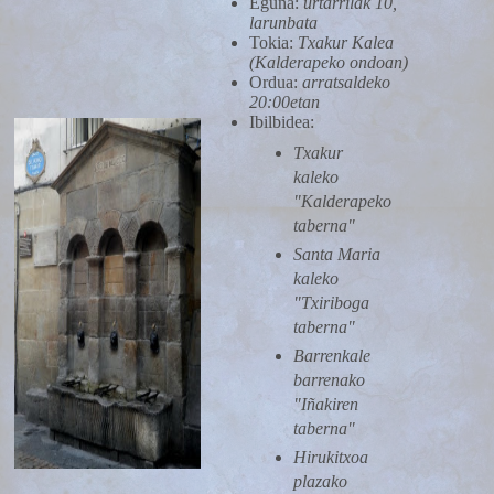
Eguna:
urtarrilak 10,
larunbata
Tokia:
Txakur Kalea
(Kalderapeko ondoan)
Ordua:
arratsaldeko
20:00etan
Ibilbidea:
Txakur
kaleko
"Kalderapeko
taberna"
Santa Maria
kaleko
"Txiriboga
taberna"
Barrenkale
barrenako
"Iñakiren
taberna"
Hirukitxoa
plazako