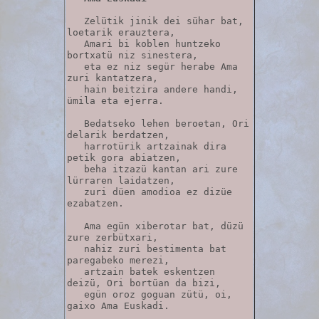
   Zelütik jinik dei sühar bat, 
loetarik erauztera,

   Amari bi koblen huntzeko 
bortxatü niz sinestera,

   eta ez niz segür herabe Ama 
zuri kantatzera, 

   hain beitzira andere handi, 
ümila eta ejerra.

   Bedatseko lehen beroetan, Ori 
delarik berdatzen,

   harrotürik artzainak dira 
petik gora abiatzen,

   beha itzazü kantan ari zure 
lürraren laidatzen,

   zuri düen amodioa ez dizüe 
ezabatzen.

   Ama egün xiberotar bat, düzü 
zure zerbütxari,

   nahiz zuri bestimenta bat 
paregabeko merezi,

   artzain batek eskentzen 
deizü, Ori bortüan da bizi,  

   egün oroz goguan zütü, oi, 
gaixo Ama Euskadi.
