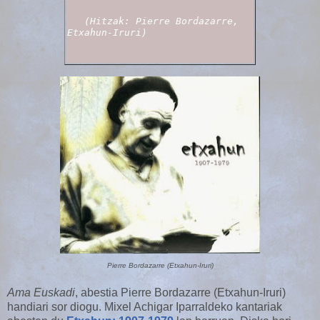
(Hitzak: Pierre Bordazarre, 
Etxahun-Iruri)
Pierre Bordazarre (Etxahun-Iruri)
Ama Euskadi
, abestia Pierre Bordazarre (Etxahun-Iruri)
handiari sor diogu. Mixel Achigar Iparraldeko kantariak