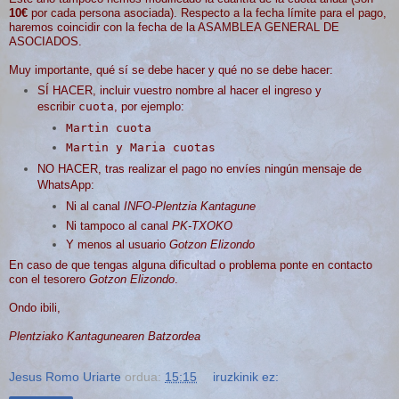
10€
por cada persona asociada). Respecto a la fecha límite para el pago,
haremos coincidir con la fecha de la ASAMBLEA GENERAL DE
ASOCIADOS.
Muy importante, qué sí se debe hacer y qué no se debe hacer:
SÍ HACER,
incluir vuestro nombre al hacer el ingreso y
escribir
cuota
, por ejemplo:
Martin cuota
Martin y Maria cuotas
NO HACER, tras realizar el pago no envíes ningún mensaje de
WhatsApp:
Ni al canal
INFO-Plentzia Kantagune
Ni tampoco al canal
PK-TXOKO
Y menos al usuario
Gotzon Elizondo
En caso de que tengas alguna dificultad o problema ponte en contacto
con el tesorero
Gotzon Elizondo
.
Ondo ibili,
Plentziako Kantagunearen Batzordea
Jesus Romo Uriarte
ordua:
15:15
iruzkinik ez: