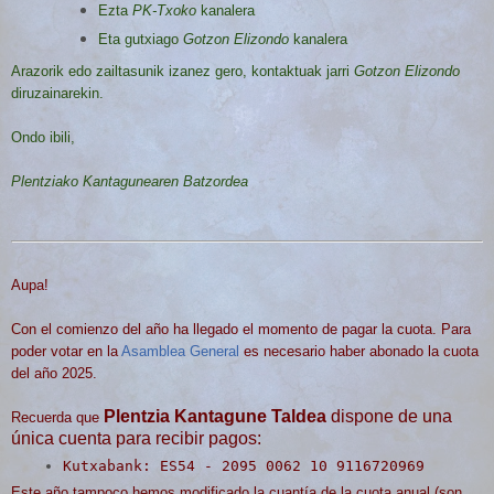
Ezta
PK-Txoko
kanalera
Eta gutxiago
Gotzon Elizondo
kanalera
Arazorik edo zailtasunik izanez gero, kontaktuak jarri
Gotzon Elizondo
diruzainarekin.
Ondo ibili,
Plentziako Kantagunearen Batzordea
Aupa!
Con el comienzo del año ha llegado el momento de pagar la cuota. Para
poder votar en la
Asamblea General
es necesario haber abonado la cuota
del año 2025.
Plentzia Kantagune Taldea
dispone de una
Recuerda que
única
cuenta
para recibir pagos:
Kutxabank: ES54 - 2095 0062 10 9116720969
Este año tampoco hemos modificado la cuantía de la cuota anual (son