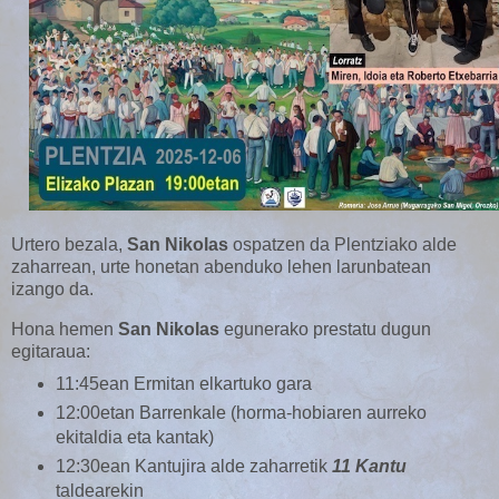
Urtero bezala,
San Nikolas
ospatzen da Plentziako alde
zaharrean, urte honetan abenduko lehen larunbatean
izango da.
Hona hemen
San Nikolas
egunerako prestatu dugun
egitaraua:
11:45ean Ermitan elkartuko gara
12:00etan Barrenkale (horma-hobiaren aurreko
ekitaldia eta kantak)
12:30ean Kantujira alde zaharretik
11 Kantu
taldearekin