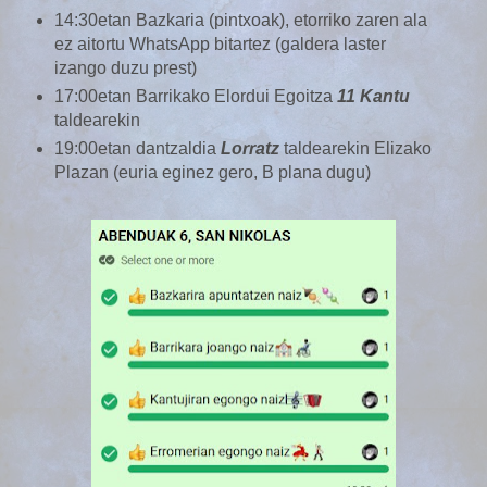
14:30etan Bazkaria (pintxoak), etorriko zaren ala
ez aitortu WhatsApp bitartez (galdera laster
izango duzu prest)
17:00etan Barrikako Elordui Egoitza
11 Kantu
taldearekin
19:00etan dantzaldia
Lorratz
taldearekin Elizako
Plazan (euria eginez gero, B plana dugu)