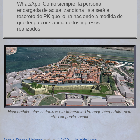
WhatsApp. Como siempre, la persona
encargada de actualizar dicha lista será el
tesorero de PK que lo irá haciendo a medida de
que tenga constancia de los ingresos
realizados.
Hondarribiko alde historikoa eta harresiak. Urrunago aireportuko pista
eta Txingudiko badia.