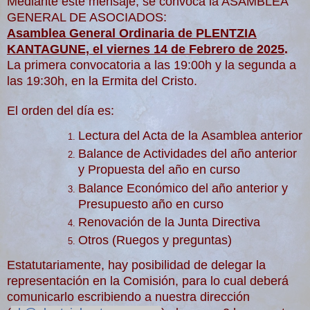
Mediante este mensaje, se convoca la ASAMBLEA
GENERAL DE ASOCIADOS:
Asamblea
General Ordinaria de PLENTZIA
KANTAGUNE, el viernes 14 de Febrero de 2025
.
La primera convocatoria a las 19:00h y la segunda a
las 19:30h, en la Ermita del Cristo.
El orden del día es:
Lectura del Acta de la
Asamblea
anterior
Balance de Actividades del año anterior
y Propuesta del año en curso
Balance Económico del año anterior y
Presupuesto año en curso
Renovación de la Junta Directiva
Otros (Ruegos y preguntas)
Estatutariamente, hay posibilidad de delegar la
representación en la Comisión, para lo cual deberá
comunicarlo escribiendo a nuestra dirección