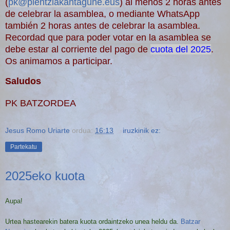
(
pk@plentziakantagune.eus
) al menos 2 horas antes
de celebrar la
asamblea, o mediante WhatsApp
también
2 horas antes de celebrar la
asamblea.
Recordad que para poder votar en la asamblea se
debe estar al corriente del pago de
cuota del 2025
.
Os animamos a participar.
Saludos
PK BATZORDEA
Jesus Romo Uriarte
ordua:
16:13
iruzkinik ez:
Partekatu
2025eko kuota
Aupa!
Urtea hastearekin batera kuota ordaintzeko unea heldu da.
Batzar