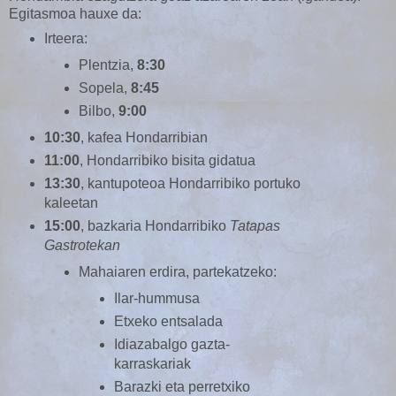
Egitasmoa hauxe da:
Irteera:
Plentzia,
8:30
Sopela,
8:45
Bilbo,
9:00
10:30
, kafea Hondarribian
11:00
, Hondarribiko bisita gidatua
13:30
, kantupoteoa Hondarribiko portuko
kaleetan
15:00
, bazkaria Hondarribiko
Tatapas
Gastrotekan
Mahaiaren erdira, partekatzeko:
Ilar-hummusa
Etxeko entsalada
Idiazabalgo gazta-
karraskariak
Barazki eta perretxiko