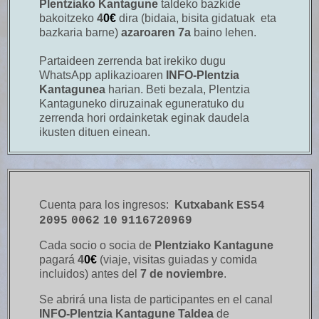
Plentziako Kantagune
taldeko bazkide
bakoitzeko
4
0€
dira (bidaia, bisita gidatuak eta
bazkaria barne)
azaroaren 7a
baino lehen.
Partaideen zerrenda bat irekiko dugu
WhatsApp aplikazioaren
INFO-Plentzia
Kantagunea
harian. Beti bezala, Plentzia
Kantaguneko diruzainak eguneratuko du
zerrenda hori ordainketak eginak daudela
ikusten dituen einean.
Cuenta para los ingresos:
Kutxabank
ES54
2095
0062
10
9116720969
Cada socio o socia de
Plentziako Kantagune
pagará
4
0€
(viaje, visitas guiadas y comida
incluidos) antes del
7 de noviembre
.
Se abrirá una lista de participantes en el canal
INFO-Plentzia Kantagune Taldea
de