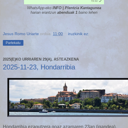
WhatsApp-eko
INFO | Plentzia Kantagunea
harian erantzun
abenduak 1
baino lehen
Jesus Romo Uriarte
ordua:
11:00
iruzkinik ez:
Partekatu
2025(E)KO URRIAREN 29(A), ASTEAZKENA
2025-11-23, Hondarribia
Hondarribia ezagutzera goaz azaroaren 23an (igandea).