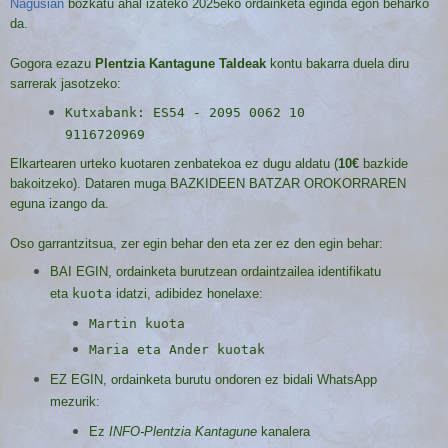
Nagusian
bozkatu ahal izateko 2025eko ordainketa eginda egon beharko
da.
Gogora ezazu
Plentzia Kantagune Taldeak
kontu bakarra duela diru
sarrerak jasotzeko:
Kutxabank: ES54 - 2095 0062 10
9116720969
Elkartearen urteko kuotaren zenbatekoa ez dugu aldatu (
10€
bazkide
bakoitzeko). Dataren muga BAZKIDEEN BATZAR OROKORRAREN
eguna izango da
.
Oso garrantzitsua, zer egin behar den eta zer ez den egin behar:
BAI EGIN, ordainketa burutzean ordaintzailea identifikatu
eta
kuota
idatzi, adibidez honelaxe:
Martin kuota
Maria eta Ander kuotak
EZ EGIN, ordainketa burutu ondoren ez bidali WhatsApp
mezurik:
Ez
INFO-Plentzia Kantagune
kanalera