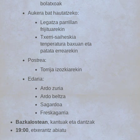
bolatxoak
Aukera bat hautatzeko:
Legatza parrillan
frijituarekin
Txerri-saiheskia
tenperatura baxuan eta
patata errearekin
Postrea:
Torrija izozkiarekin
Edaria:
Ardo zuria
Ardo beltza
Sagardoa
Freskagarria
Bazkalostean
, kantuak eta dantzak
19:00
, etxerantz abiatu