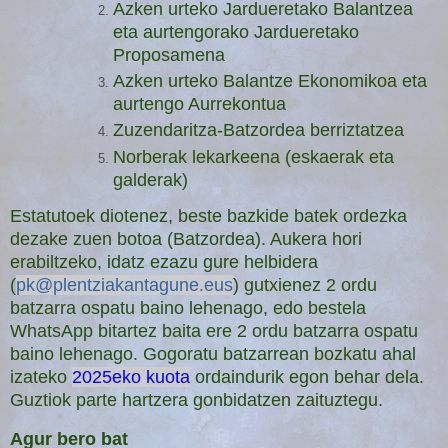
Azken urteko Jardueretako Balantzea
eta aurtengorako Jardueretako
Proposamena
Azken urteko Balantze Ekonomikoa eta
aurtengo Aurrekontua
Zuzendaritza-Batzordea berriztatzea
Norberak lekarkeena (eskaerak eta
galderak)
Estatutoek diotenez, beste bazkide batek ordezka
dezake zuen botoa (Batzordea). Aukera hori
erabiltzeko, idatz ezazu gure helbidera
(
pk@plentziakantagune.eus
) gutxienez 2 ordu
batzarra ospatu baino lehenago, edo bestela
WhatsApp bitartez baita ere
2 ordu batzarra ospatu
baino lehenago
. Gogoratu batzarrean bozkatu ahal
izateko
2025eko kuota
ordaindurik egon behar dela.
Guztiok parte hartzera gonbidatzen zaituztegu.
Agur bero bat