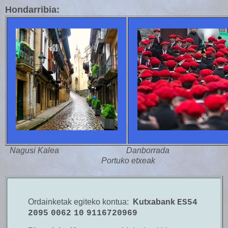
Hondarribia:
Nagusi Kalea Danborrada
Portuko etxeak
Ordainketak egiteko kontua:
Kutxabank
ES54
2095
0062
10
9116720969