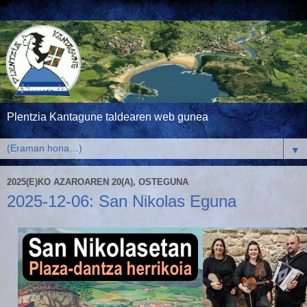
Plentzia Kantagune taldearen web gunea
▼
2025(E)KO AZAROAREN 20(A), OSTEGUNA
2025-12-06: San Nikolas Eguna