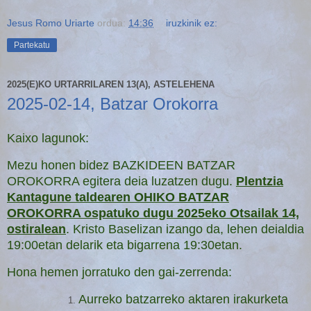
Jesus Romo Uriarte
ordua:
14:36
iruzkinik ez:
Partekatu
2025(E)KO URTARRILAREN 13(A), ASTELEHENA
2025-02-14, Batzar Orokorra
Kaixo lagunok:
Mezu honen bidez BAZKIDEEN BATZAR
OROKORRA egitera deia luzatzen dugu.
Plentzia
Kantagune taldearen OHIKO BATZAR
OROKORRA ospatuko dugu 2025eko Otsailak 14,
ostiralean
. Kristo Baselizan izango da, lehen deialdia
19:00etan delarik eta bigarrena 19:30etan.
Hona hemen jorratuko den gai-zerrenda:
Aurreko batzarreko aktaren irakurketa