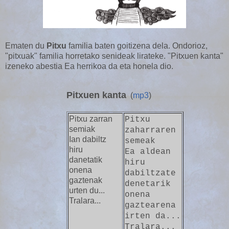
Ematen du
Pitxu
familia baten goitizena dela. Ondorioz,
"pitxuak" familia horretako senideak lirateke. "Pitxuen kanta"
izeneko abestia Ea herrikoa da eta honela dio.
Pitxuen kanta
(
mp3
)
Pitxu zarran
Pitxu
semiak
zaharraren
Ian dabiltz
semeak
hiru
Ea aldean
danetatik
hiru
onena
dabiltzate
gaztenak
denetarik
urten du...
onena
Tralara...
gaztearena
irten da...
Tralara...