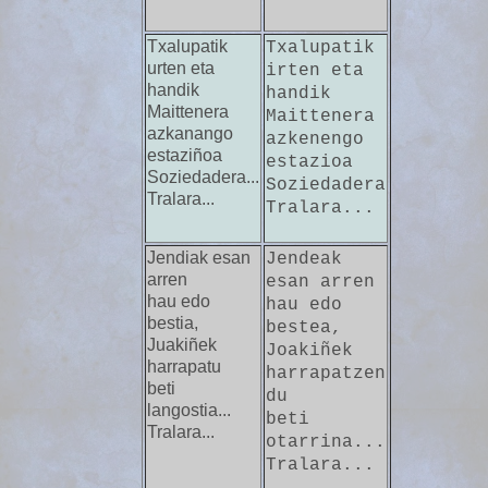
Txalupatik
Txalupatik
urten eta
irten eta
handik
handik
Maittenera
Maittenera
azkanango
azkenengo
estaziñoa
estazioa
Soziedadera...
Soziedadera
Tralara...
Tralara...
Jendiak esan
Jendeak
arren
esan arren
hau edo
hau edo
bestia,
bestea,
Juakiñek
Joakiñek
harrapatu
harrapatzen
beti
du
langostia...
beti
Tralara...
otarrina...
Tralara...