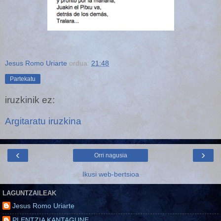
Jesus Romo Uriarte
ordua:
21:48
Partekatu
iruzkinik ez:
Argitaratu iruzkina
‹
›
Orri nagusia
Ikusi web-bertsioa
LAGUNTZAILEAK
Jesus Romo Uriarte
PLENTZIA KANTAGUNE