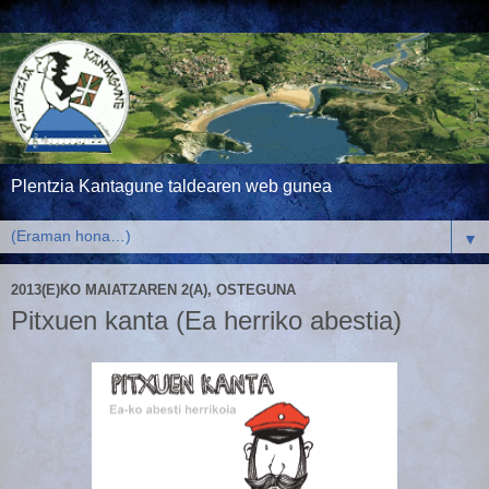
Plentzia Kantagune taldearen web gunea
▼
2013(E)KO MAIATZAREN 2(A), OSTEGUNA
Pitxuen kanta (Ea herriko abestia)