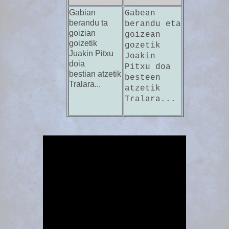
Gabian
Gabean
berandu ta
berandu eta
goizian
goizean
goizetik
gozetik
Juakin Pitxu
Joakin
doia
Pitxu doa
bestian atzetik
besteen
Tralara...
atzetik
Tralara...