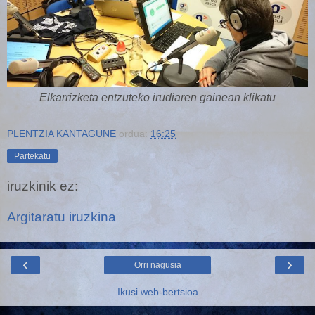
Elkarrizketa entzuteko irudiaren gainean klikatu
PLENTZIA KANTAGUNE
ordua:
16:25
Partekatu
iruzkinik ez:
Argitaratu iruzkina
‹
›
Orri nagusia
Ikusi web-bertsioa