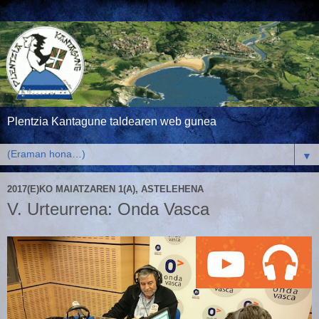
Plentzia Kantagune taldearen web gunea
▼
2017(E)KO MAIATZAREN 1(A), ASTELEHENA
V. Urteurrena: Onda Vasca