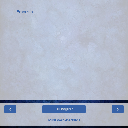
Erantzun
‹
›
Orri nagusia
Ikusi web-bertsioa