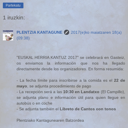
Partekatu
1 iruzkin:
PLENTZIA KANTAGUNE
2017(e)ko maiatzaren 18(a)
(09:38)
"EUSKAL HERRIA KANTUZ 2017" se celebrará en Gasteiz,
os enviamos la información que nos ha llegado
directamente desde los organizadores. En forma resumida:
- La fecha límite para inscribirse a la comida es el
22 de
mayo
, se adjunta procedimiento de pago
- La recepción será a las
10:30 en Landatxo
(El Campillo),
se adjunta plano e información útil para quien llegue en
autobús o en coche
- Se adjunta también el
Libreto de Cantos con tonos
Plentziako Kantagunearen Batzordea