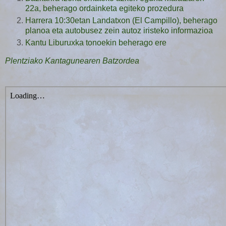
22a, beherago ordainketa egiteko prozedura
Harrera 10:30etan Landatxon (El Campillo), beherago
planoa eta autobusez zein autoz iristeko informazioa
Kantu Liburuxka tonoekin beherago ere
Plentziako Kantagunearen Batzordea