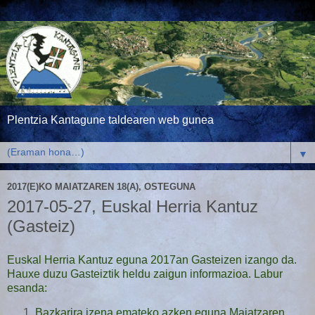
Plentzia Kantagune taldearen web gunea
▼
2017(E)KO MAIATZAREN 18(A), OSTEGUNA
2017-05-27, Euskal Herria Kantuz
(Gasteiz)
Euskal Herria Kantuz eguna 2017an Gasteizen izango da.
Hauxe duzu Gasteiztik heldu zaigun informazioa. Labur
esanda:
Bazkarira izena emateko azken eguna Maiatzaren