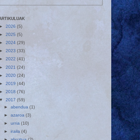
ARTIKULUAK
►
2026
(5)
►
2025
(5)
►
2024
(29)
►
2023
(33)
►
2022
(41)
►
2021
(24)
►
2020
(24)
►
2019
(44)
►
2018
(76)
▼
2017
(59)
►
abendua
(1)
►
azaroa
(3)
►
urria
(10)
►
iraila
(4)
►
abuztua
(2)