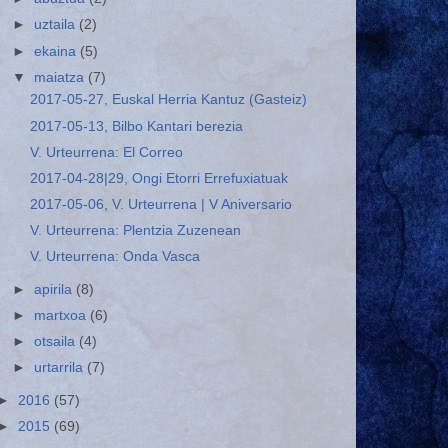
►
uztaila
(2)
►
ekaina
(5)
▼
maiatza
(7)
2017-05-27, Euskal Herria Kantuz (Gasteiz)
2017-05-13, Bilbo Kantari berezia
V. Urteurrena: El Correo
2017-04-28|29, Ongi Etorri Errefuxiatuak
2017-05-06, V. Urteurrena | V Aniversario
V. Urteurrena: Plentzia Zuzenean
V. Urteurrena: Onda Vasca
►
apirila
(8)
►
martxoa
(6)
►
otsaila
(4)
►
urtarrila
(7)
►
2016
(57)
►
2015
(69)