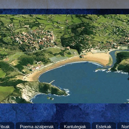
Fitxak
Poema azalpenak
Kantutegiak
Estekak
Nor