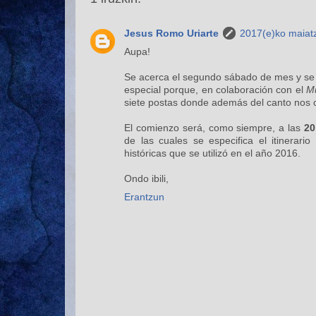
Jesus Romo Uriarte
2017(e)ko maiatz
Aupa!
Se acerca el segundo sábado de mes y se
especial porque, en colaboración con el
Mu
siete postas donde además del canto nos of
El comienzo será, como siempre, a las
20
de las cuales se especifica el itinerari
históricas que se utilizó en el año 2016.
Ondo ibili,
Erantzun