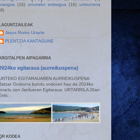
txangoa
(16)
urruneko entsegua
(16)
urteurrena
(8)
LAGUNTZAILEAK
Jesus Romo Uriarte
PLENTZIA KANTAGUNE
ARGITALPEN AIPAGARRIA
2024ko egitaraua (aurreikuspena)
URTEKO EGITARAUAREN AURREIKUSPENA
Batzar Orokorra burutu ondoren hau da 2024ko
onartu zen Jardueren Egitaraua: URTARRILA 26an
Ents...
QR KODEA