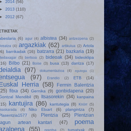
►
2014
(56)
►
2013
(110)
►
2012
(67)
ETIKETAK
albistea
(34)
abeslaria
(6)
agur
(4)
antzezpena
(2)
argazkiak
(62)
Artola
Areatza
(4)
artikulua
(2)
batzarra
(21)
bazkaria
(19)
(6)
barrikadak
(16)
bideoak
(34)
bideoklipa
Bedaxagar
(5)
bertsoa
(2)
Bilbo
(21)
(16)
busa
(13)
dantza
(17)
Boise
(3)
deialdia
(97)
dokumentazioa
(4)
egutegia
(1)
entsegua
(97)
ETB
(14)
Erandio
(2)
Euskal Herria
(58)
Fermin Balentzia
(25)
fitxa
(34)
gonbidapena
(20)
Gernika
(9)
Itsasorekin
(34)
Gontzal Mendibil
(9)
kanpaina
kantujira
(86)
(15)
kantutegia
(8)
Knörr
(5)
Niko Etxart
(6)
plangintza
(7)
maskarada
(4)
Plentzia
(25)
Plentzian
Plasentzia1577
(6)
poema
lagun artean kantari
(47)
azalpena
(55)
tumatxak
(9)
prentsa
(2)