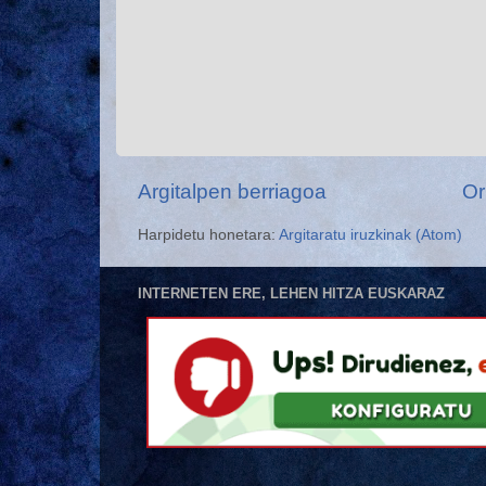
Argitalpen berriagoa
Or
Harpidetu honetara:
Argitaratu iruzkinak (Atom)
INTERNETEN ERE, LEHEN HITZA EUSKARAZ