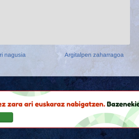
ri nagusia
Argitalpen zaharragoa