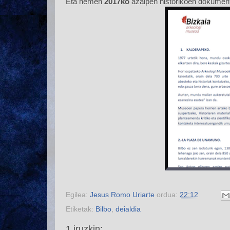
Eta hemen
2017ko
azalpen historikoen dokumen
Egilea:
Jesus Romo Uriarte
ordua:
22:12
Etiketak:
Bilbo
,
deialdia
1 iruzkin: