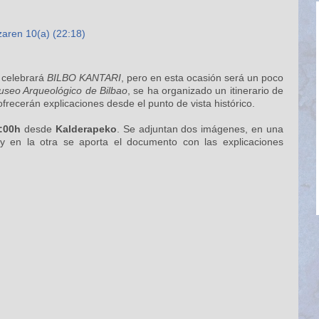
aren 10(a) (22:18)
 celebrará
BILBO KANTARI
, pero en esta ocasión será un poco
seo Arqueológico de Bilbao
, se ha organizado un itinerario de
recerán explicaciones desde el punto de vista histórico.
:00h
desde
Kalderapeko
. Se adjuntan dos imágenes, en una
o y en la otra se aporta el documento con las explicaciones