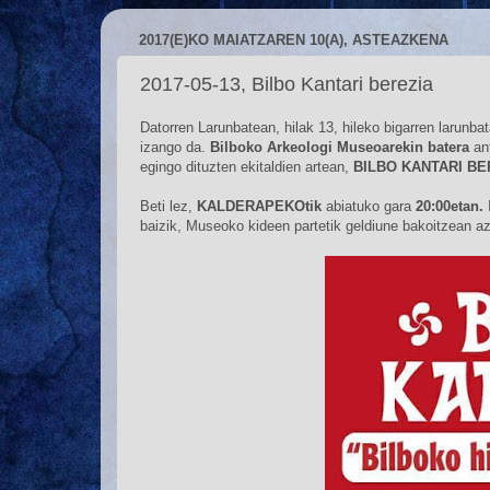
2017(E)KO MAIATZAREN 10(A), ASTEAZKENA
2017-05-13, Bilbo Kantari berezia
Datorren Larunbatean, hilak 13, hileko bigarren larun
izango da.
Bilboko Arkeologi Museoarekin batera
an
egingo dituzten ekitaldien artean,
BILBO KANTARI B
Beti lez,
KALDERAPEKOtik
abiatuko gara
20:00etan.
baizik, Museoko kideen partetik geldiune bakoitzean az