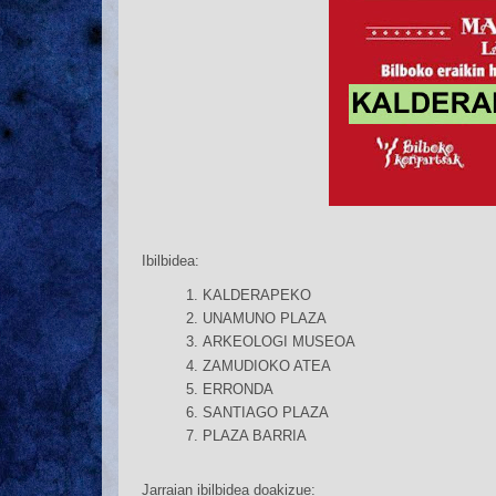
Ibilbidea:
KALDERAPEKO
UNAMUNO PLAZA
ARKEOLOGI MUSEOA
ZAMUDIOKO ATEA
ERRONDA
SANTIAGO PLAZA
PLAZA BARRIA
Jarraian ibilbidea doakizue: