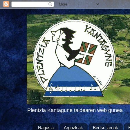
Plentzia Kantagune taldearen web gunea
Nagusia
Argazkiak
Bertso jarriak