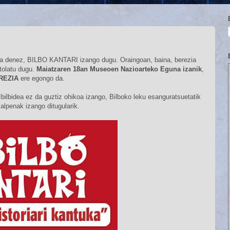
bata denez, BILBO KANTARI izango dugu. Oraingoan, baina, berezia
tolatu dugu.
Maiatzaren 18an Museoen Nazioarteko Eguna izanik
,
EREZIA
ere egongo da.
Ibilbidea ez da guztiz ohikoa izango, Bilboko leku esanguratsuetatik
alpenak izango ditugularik.