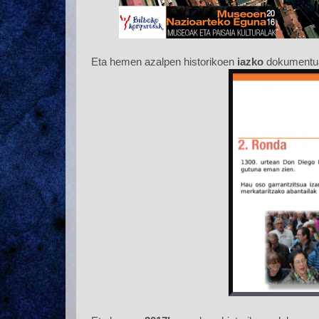
Eta hemen azalpen historikoen
iazko
dokumentu