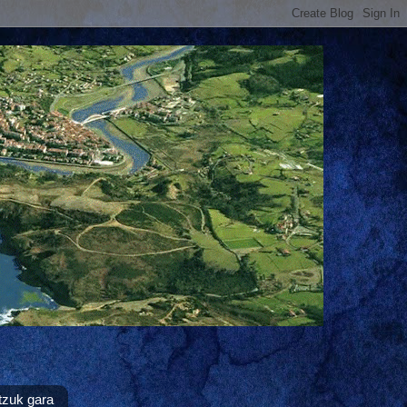
tzuk gara