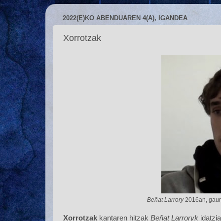
2022(E)KO ABENDUAREN 4(A), IGANDEA
Xorrotzak
Beñat Larrory
2016an, gau
Xorrotzak
kantaren hitzak
Beñat Larroryk
idatzia