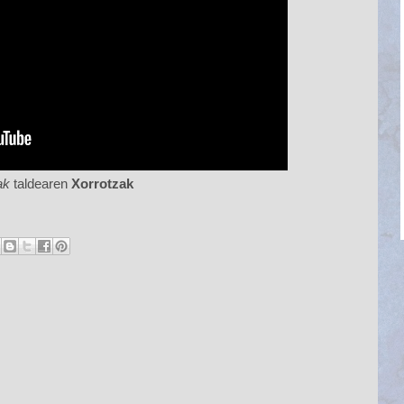
ak
taldearen
Xorrotzak