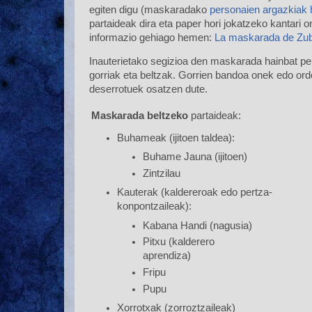
egiten digu (maskaradako
personaien argazkiak
partaideak dira eta paper hori jokatzeko kantari
informazio gehiago hemen:
La maskarada de Zu
Inauterietako segizioa den maskarada hainbat pert
gorriak eta beltzak. Gorrien bandoa onek edo ord
deserrotuek osatzen dute.
Maskarada beltzeko
partaideak:
Buhameak (ijitoen taldea):
Buhame Jauna (ijitoen)
Zintzilau
Kauterak (kaldereroak edo pertza-
konpontzaileak):
Kabana Handi (nagusia)
Pitxu (kalderero
aprendiza)
Fripu
Pupu
Xorrotxak (zorroztzaileak)