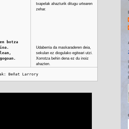
txapelak ahazturik ditugu urtearen
zehar.
en botza

oa.

Udaberria da maskaraderen deia,
ean,

sekulan ez diogulako egiteari utzi.
gogoan.
Xorrotza behin dena ez du inoiz
ahazten.
ak: Beñat Larrory