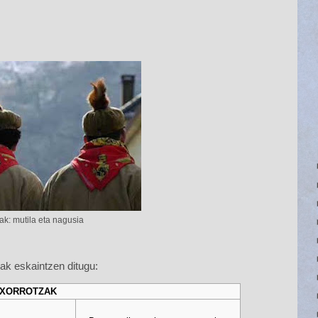
ak: mutila eta nagusia
ak eskaintzen ditugu:
XORROTZAK