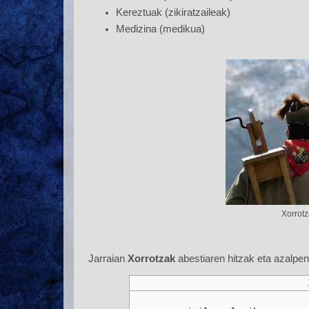
Kereztuak (zikiratzaileak)
Medizina (medikua)
Xorrotz
Jarraian
Xorrotzak
abestiaren hitzak eta azalpen