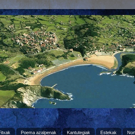
Fitxak
Poema azalpenak
Kantutegiak
Estekak
Nor