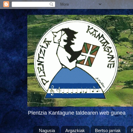
Plentzia Kantagune taldearen web gunea
Nagusia
Argazkiak
Bertso jarriak