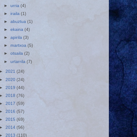
►
urria
(4)
►
iraila
(1)
►
abuztua
(1)
►
ekaina
(4)
►
apirila
(3)
►
martxoa
(5)
►
otsaila
(2)
►
urtarrila
(7)
►
2021
(24)
►
2020
(24)
►
2019
(44)
►
2018
(76)
►
2017
(59)
►
2016
(57)
►
2015
(69)
►
2014
(56)
►
2013
(110)