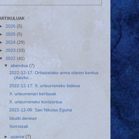
ARTIKULUAK
►
2026
(5)
►
2025
(5)
►
2024
(29)
►
2023
(33)
▼
2022
(41)
▼
abendua
(7)
2022-12-17: Orbaizetako arma olaren kantua
(Aiezko...
2022-12-17: X. urteurreneko bideoa
X. urteurrenari bertsoak
X. urteurreneko kontzertua
2022-12-06: San Nikolas Eguna
Iduzki denean
Xorrotzak
►
azaroa
(7)