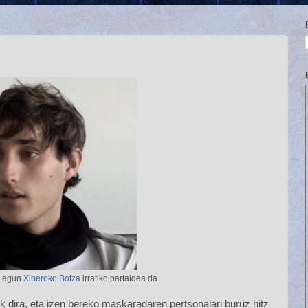
r egun
Xiberoko Botza
irratiko partaidea da
k dira, eta izen bereko maskaradaren pertsonaiari buruz hitz