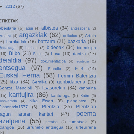
►
2012
(67)
ETIKETAK
albistea
(34)
abeslaria
(6)
agur
(4)
antzezpena
(2)
argazkiak
(62)
Artola
Areatza
(4)
artikulua
(2)
batzarra
(21)
bazkaria
(19)
(6)
barrikadak
(16)
bideoak
(34)
bideoklipa
Bedaxagar
(5)
bertsoa
(2)
Bilbo
(21)
(16)
busa
(13)
dantza
(17)
Boise
(3)
deialdia
(97)
dokumentazioa
(4)
egutegia
(1)
entsegua
(97)
ETB
(14)
Erandio
(2)
Euskal Herria
(58)
Fermin Balentzia
(25)
fitxa
(34)
gonbidapena
(20)
Gernika
(9)
Itsasorekin
(34)
Gontzal Mendibil
(9)
kanpaina
kantujira
(86)
(15)
kantutegia
(8)
Knörr
(5)
Niko Etxart
(6)
plangintza
(7)
maskarada
(4)
Plentzia
(25)
Plentzian
Plasentzia1577
(6)
poema
lagun artean kantari
(47)
azalpena
(55)
tumatxak
(9)
prentsa
(2)
txangoa
(16)
urruneko entsegua
(16)
urteurrena
(8)