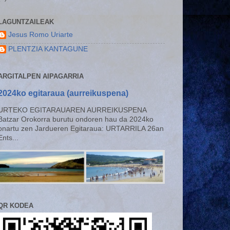
LAGUNTZAILEAK
Jesus Romo Uriarte
PLENTZIA KANTAGUNE
ARGITALPEN AIPAGARRIA
2024ko egitaraua (aurreikuspena)
URTEKO EGITARAUAREN AURREIKUSPENA
Batzar Orokorra burutu ondoren hau da 2024ko
onartu zen Jardueren Egitaraua: URTARRILA 26an
Ents...
QR KODEA