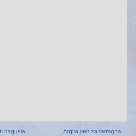
ri nagusia
Argitalpen zaharragoa