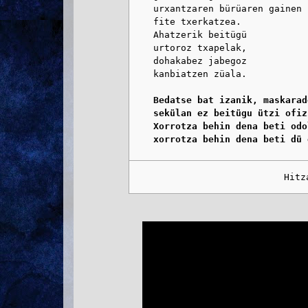
    urxantzaren bürüaren gainen

    fite txerkatzea.

    Ahatzerik beitügü

    urtoroz txapelak,

    dohakabez jabegoz

    kanbiatzen züala.

Bedatse bat izanik, maskarad
    sekülan ez beitügu ützi ofizi
    Xorrotza behin dena beti odol
    xorrotza behin dena beti dü 
                            Hitz