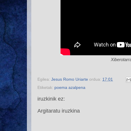
Xiberotarr
Egilea:
Jesus Romo Uriarte
ordua:
17:01
Etiketak:
poema azalpena
iruzkinik ez:
Argitaratu iruzkina