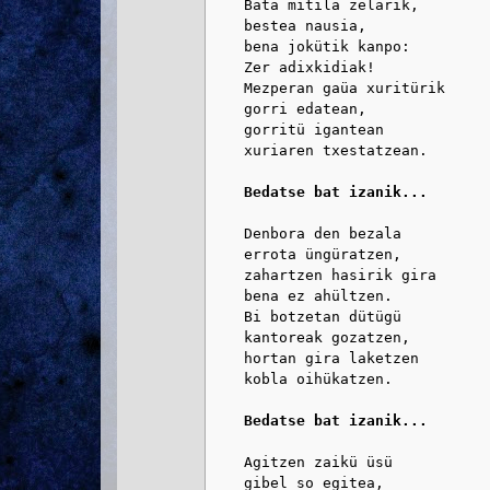
    Bata mitila zelarik,

    bestea nausia,

    bena jokütik kanpo:

    Zer adixkidiak!

    Mezperan gaüa xuritürik

    gorri edatean,

    gorritü igantean

    xuriaren txestatzean.

Bedatse bat izanik...
    Denbora den bezala

    errota üngüratzen,

    zahartzen hasirik gira

    bena ez ahültzen.

    Bi botzetan dütügü

    kantoreak gozatzen,

    hortan gira laketzen

    kobla oihükatzen.

Bedatse bat izanik...
    Agitzen zaikü üsü

    gibel so egitea,
