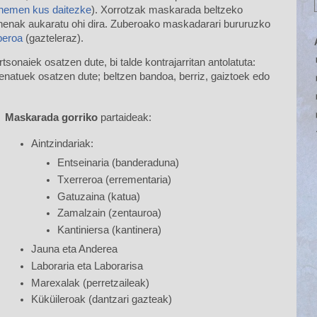
 hemen kus daitezke
). Xorrotzak maskarada beltzeko
 onenak aukaratu ohi dira. Zuberoako maskadarari bururuzko
beroa
(gazteleraz).
sonaiek osatzen dute, bi talde kontrajarritan antolatuta:
enatuek osatzen dute; beltzen bandoa, berriz, gaiztoek edo
Maskarada gorriko
partaideak:
Aintzindariak:
Entseinaria (banderaduna)
Txerreroa (errementaria)
Gatuzaina (katua)
Zamalzain (zentauroa)
Kantiniersa (kantinera)
Jauna eta Anderea
Laboraria eta Laborarisa
Marexalak (perretzaileak)
Küküileroak (dantzari gazteak)