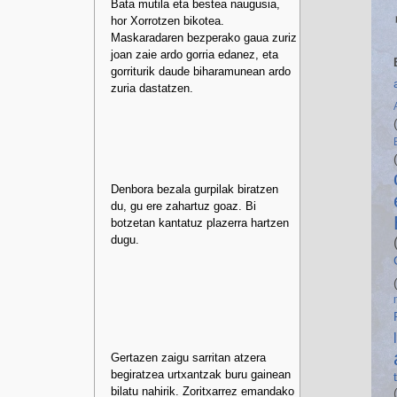
Bata mutila eta bestea naugusia,
hor Xorrotzen bikotea.
Maskaradaren bezperako gaua zuriz
joan zaie ardo gorria edanez, eta
gorriturik daude biharamunean ardo
zuria dastatzen.
Denbora bezala gurpilak biratzen
du, gu ere zahartuz goaz. Bi
botzetan kantatuz plazerra hartzen
dugu.
Gertazen zaigu sarritan atzera
begiratzea urtxantzak buru gainean
bilatu nahirik. Zoritxarrez emandako