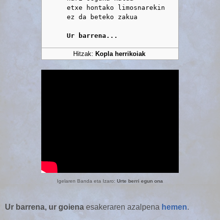
      etxe hontako limosnarekin

      ez da beteko zakua

Ur barrena...
Hitzak:
Kopla herrikoiak
Igelaren Banda eta Izaro:
Urte berri egun ona
Ur barrena, ur goiena
esakeraren azalpena
hemen
.