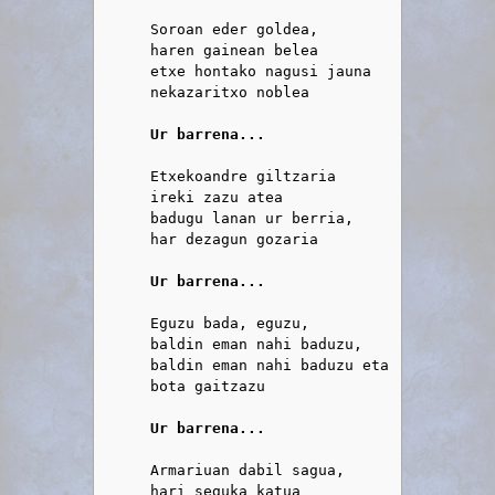
      Soroan eder goldea,

      haren gainean belea

      etxe hontako nagusi jauna

      nekazaritxo noblea

Ur barrena...
      Etxekoandre giltzaria

      ireki zazu atea

      badugu lanan ur berria,

      har dezagun gozaria

Ur barrena...
      Eguzu bada, eguzu,

      baldin eman nahi baduzu,

      baldin eman nahi baduzu eta
      bota gaitzazu

Ur barrena...
      Armariuan dabil sagua,

      hari seguka katua
