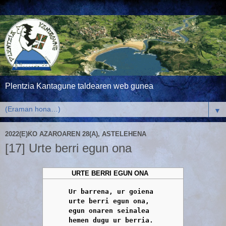
Plentzia Kantagune taldearen web gunea
▼
2022(E)KO AZAROAREN 28(A), ASTELEHENA
[17] Urte berri egun ona
URTE BERRI EGUN ONA
Ur barrena, ur goiena

      urte berri egun ona,

      egun onaren seinalea

      hemen dugu ur berria.