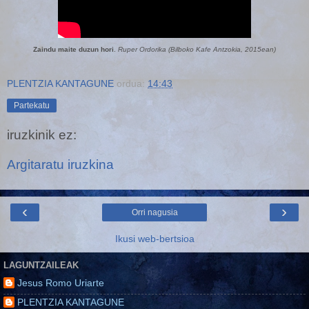
Zaindu maite duzun hori
.
Ruper Ordorika (Bilboko Kafe Antzokia, 2015ean)
PLENTZIA KANTAGUNE
ordua:
14:43
Partekatu
iruzkinik ez:
Argitaratu iruzkina
‹
›
Orri nagusia
Ikusi web-bertsioa
LAGUNTZAILEAK
Jesus Romo Uriarte
PLENTZIA KANTAGUNE