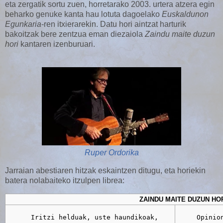
eta zergatik sortu zuen, horretarako 2003. urtera atzera egin
beharko genuke kanta hau lotuta dagoelako
Euskaldunon
Egunkaria
-ren itxierarekin. Datu hori aintzat harturik
bakoitzak bere zentzua eman diezaiola
Zaindu maite duzun
hori
kantaren izenburuari.
Ruper Ordorika
Jarraian abestiaren hitzak eskaintzen ditugu, eta horiekin
batera nolabaiteko itzulpen librea:
ZAINDU MAITE DUZUN HO
      Iritzi helduak, uste haundikoak,

     Opinio