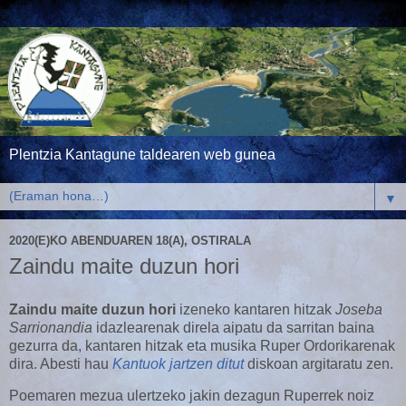
Plentzia Kantagune taldearen web gunea
▼
2020(E)KO ABENDUAREN 18(A), OSTIRALA
Zaindu maite duzun hori
Zaindu maite duzun hori
izeneko kantaren hitzak
Joseba
Sarrionandia
idazlearenak direla aipatu da sarritan baina
gezurra da, kantaren hitzak eta musika Ruper Ordorikarenak
dira. Abesti hau
Kantuok jartzen ditut
diskoan argitaratu zen.
Poemaren mezua ulertzeko jakin dezagun Ruperrek noiz