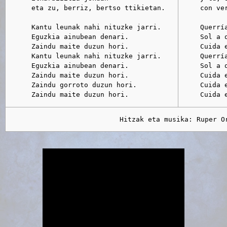
      eta zu, berriz, bertso ttikietan.

     con ver
      Kantu leunak nahi nituzke jarri. 

     Querría
      Eguzkia ainubean denari.

     Sol a q
      Zaindu maite duzun hori.

     Cuida e
      Kantu leunak nahi nituzke jarri. 

     Querría
      Eguzkia ainubean denari.

     Sol a q
      Zaindu maite duzun hori.

     Cuida e
      Zaindu gorroto duzun hori.      

     Cuida e
     Cuida 
                            Hitzak eta musika: Ruper O