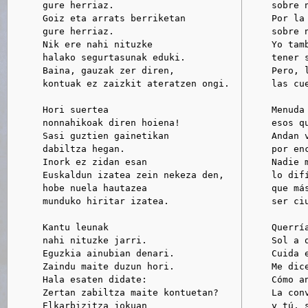
      gure herriaz.

     sobre n
      Goiz eta arrats berriketan

     Por la
      gure herriaz.

     sobre n
      Nik ere nahi nituzke

     Yo tamb
      halako segurtasunak eduki.

     tener s
      Baina, gauzak zer diren,

     Pero, l
      kontuak ez zaizkit ateratzen ongi.

     las cu
      Hori suertea

     Menuda 
      nonnahikoak diren hoiena!

     esos q
      Sasi guztien gainetikan

     Andan v
      dabiltza hegan.

     por enc
      Inork ez zidan esan

     Nadie m
      Euskaldun izatea zein nekeza den,

     lo dif
      hobe nuela hautazea

     que más
      munduko hiritar izatea.

     ser ciu
      Kantu leunak

     Querría
      nahi nituzke jarri.

     Sol a q
      Eguzkia ainubian denari.

     Cuida e
      Zaindu maite duzun hori.

     Me dice
      Hala esaten didate:

     Cómo an
      Zertan zabiltza maite kontuetan?

     La conv
      Elkarbizitza jokuan

     y tú, s