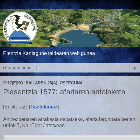
Plentzia Kantagune taldearen web gunea
▼
2017(E)KO IRAILAREN 28(A), OSTEGUNA
Plasentzia 1577: afariaren antolaketa
[Euskeraz] [
Gaztelaniaz
]
Antzezpenaren arrakasta ospatzeko, afaria larunbata bertan,
urriak 7, Kai-Eder Jatetxean.