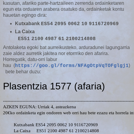
kasutan, afariko parte-hartzaileen zerrenda ordainketaren
egun eta orduaren arabera osatuko da, ordainketak kontu
hauetan egingo dira:
Kutxabank
ES54
2095
0062
10
9116720969
La Caixa
ES51
2100
4987
61
2100214808
Antolaketa egoki bat aurreikusteko, arduradunei lagungarria
zaie aldez aurretik jakitea nor etorrriko den afarira.
Horregatik, datu-orri labur
hau (
)
https://goo.gl/forms/NFAgOtpVqTOFglgj1
bete behar duzu: