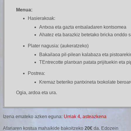
Menua:
Hasierakoak:
Antxoa eta gazta entsaladaren kontsomea
Ahatez eta barazkiz betetako bricka onddo s
Plater nagusia:
(aukeratzeko)
Bakailaoa pil-pilean kalabaza eta pistoareki
TEntrecotte plantxan patata prijituekin eta p
Postrea:
Kremaz beteriko pantxineta txokolate beroar
Ogia, ardoa eta ura.
Izena emateko azken eguna:
Urriak 4, asteazkena
Afariaren kostua mahaikide bakoitzeko
20€
da. Edozein