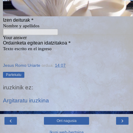
Jesus Romo Uriarte
ordua:
14:07
Partekatu
iruzkinik ez:
Argitaratu iruzkina
‹
›
Orri nagusia
Ikusi web-bertsioa