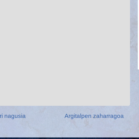
ri nagusia
Argitalpen zaharragoa