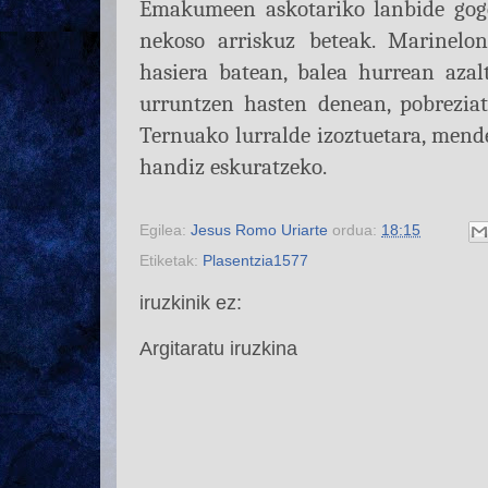
Emakumeen askotariko lanbide gogor
nekoso arriskuz beteak. Marinelon
hasiera batean, balea hurrean azal
urruntzen hasten denean, pobreziati
Ternuako lurralde izoztuetara, mend
handiz eskuratzeko.
Egilea:
Jesus Romo Uriarte
ordua:
18:15
Etiketak:
Plasentzia1577
iruzkinik ez:
Argitaratu iruzkina