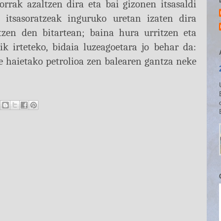
rak azaltzen dira eta bai gizonen itsasaldi
 itsasoratzeak inguruko uretan izaten dira
tzen den bitartean; baina hura urritzen eta
k irteteko, bidaia luzeagoetara jo behar da:
e haietako petrolioa zen balearen gantza neke