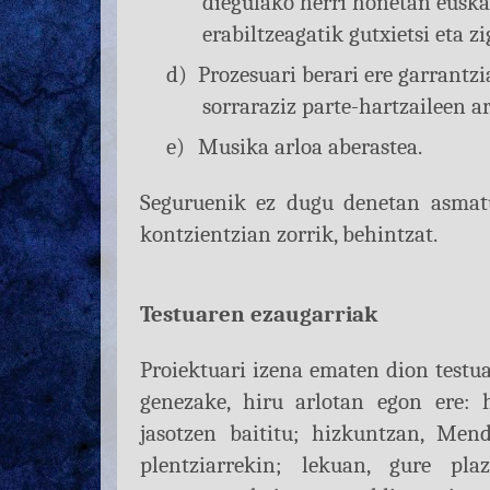
diegulako herri honetan euskal
erabiltzeagatik gutxietsi eta z
d)
Prozesuari berari ere garrantz
sorraraziz parte-hartzaileen a
e)
Musika arloa aberastea.
Seguruenik ez dugu denetan asmatu
kontzientzian zorrik, behintzat.
Testuaren ezaugarriak
Proiektuari izena ematen dion testua
genezake, hiru arlotan egon ere: 
jasotzen baititu; hizkuntzan, Mend
plentziarrekin; lekuan, gure pl