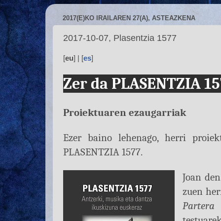
2017(E)KO IRAILAREN 27(A), ASTEAZKENA
2017-10-07, Plasentzia 1577
[
eu
] | [
es
]
Zer da PLASENTZIA 15
Proiektuaren ezaugarriak
Ezer baino lehenago, herri proie
PLASENTZIA 1577.
Joan den
zuen her
Partera
testuare