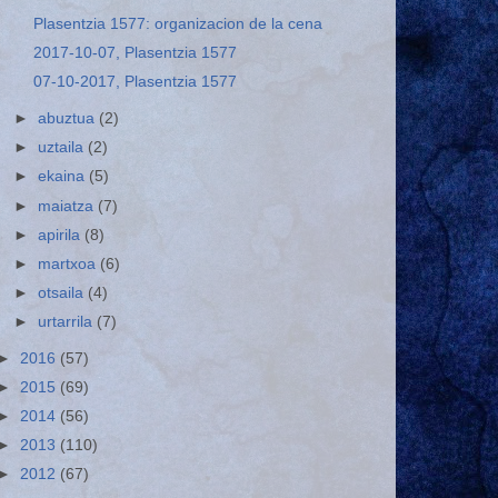
Plasentzia 1577: organizacion de la cena
2017-10-07, Plasentzia 1577
07-10-2017, Plasentzia 1577
►
abuztua
(2)
►
uztaila
(2)
►
ekaina
(5)
►
maiatza
(7)
►
apirila
(8)
►
martxoa
(6)
►
otsaila
(4)
►
urtarrila
(7)
►
2016
(57)
►
2015
(69)
►
2014
(56)
►
2013
(110)
►
2012
(67)