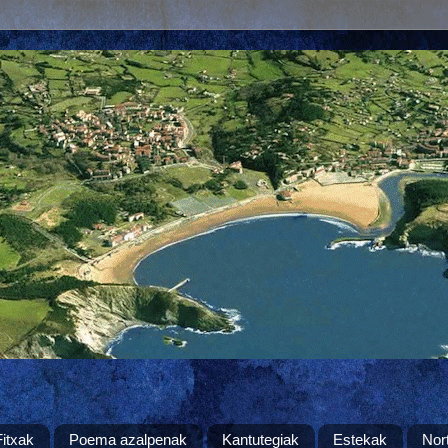
Fitxak
Poema azalpenak
Kantutegiak
Estekak
Nor