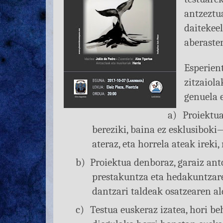
antzezt
daiteke
aberaste
Esperien
zitzaiol
genuela 
a)
Proiektua
bereziki, baina ez esklusiboki
ateraz, eta horrela ateak ireki
b)
Proiektua denboraz, garaiz anto
prestakuntza eta hedakuntzare
dantzari taldeak osatzearen al
c)
Testua euskeraz izatea, hori be