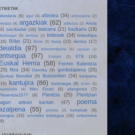
ETIKETAK
albistea
(34)
abeslaria
(6)
agur
(4)
antzezpena
(2)
argazkiak
(62)
Artola
Areatza
(4)
artikulua
(2)
batzarra
(21)
bazkaria
(19)
(6)
barrikadak
(16)
bideoak
(34)
bideoklipa
Bedaxagar
(5)
bertsoa
(2)
Bilbo
(21)
(16)
busa
(13)
dantza
(17)
Boise
(3)
deialdia
(97)
dokumentazioa
(4)
egutegia
(1)
entsegua
(97)
ETB
(14)
Erandio
(2)
Euskal Herria
(58)
Fermin Balentzia
(25)
fitxa
(34)
gonbidapena
(20)
Gernika
(9)
Itsasorekin
(34)
Gontzal Mendibil
(9)
kanpaina
kantujira
(86)
(15)
kantutegia
(8)
Knörr
(5)
Niko Etxart
(6)
plangintza
(7)
maskarada
(4)
Plentzia
(25)
Plentzian
Plasentzia1577
(6)
poema
lagun artean kantari
(47)
azalpena
(55)
tumatxak
(9)
prentsa
(2)
txangoa
(16)
urruneko entsegua
(16)
urteurrena
(8)