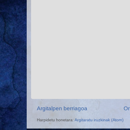
Argitalpen berriagoa
Or
Harpidetu honetara:
Argitaratu iruzkinak (Atom)