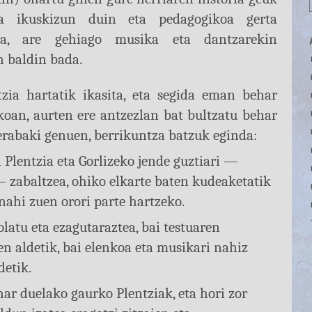
ua ikuskizun duin eta pedagogikoa gerta
ela, are gehiago musika eta dantzarekin
n baldin bada.
tzia hartatik ikasita, eta segida eman behar
akoan, aurten ere antzezlan bat bultzatu behar
erabaki genuen, berrikuntza batzuk eginda:
 Plentzia eta Gorlizeko jende guztiari —
— zabaltzea, ohiko elkarte baten kudeaketatik
, nahi zuen orori parte hartzeko.
latu eta ezagutaraztea, bai testuaren
n aldetik, bai elenkoa eta musikari nahiz
detik.
har duelako gaurko Plentziak, eta hori zor