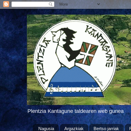
Plentzia Kantagune taldearen web gunea
Nagusia
Argazkiak
Bertso jarriak