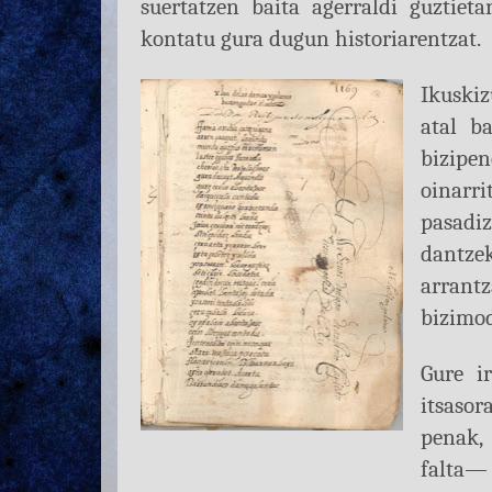
suertatzen baita agerraldi guztiet
kontatu gura dugun historiarentzat.
Ikuski
atal ba
bizipe
oinarr
pasadi
dantze
arran
bizimod
Gure i
itsasor
penak,
falta—