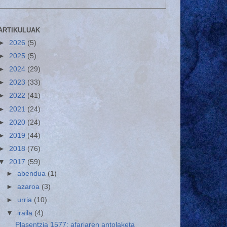
ARTIKULUAK
►
2026
(5)
►
2025
(5)
►
2024
(29)
►
2023
(33)
►
2022
(41)
►
2021
(24)
►
2020
(24)
►
2019
(44)
►
2018
(76)
▼
2017
(59)
►
abendua
(1)
►
azaroa
(3)
►
urria
(10)
▼
iraila
(4)
Plasentzia 1577: afariaren antolaketa