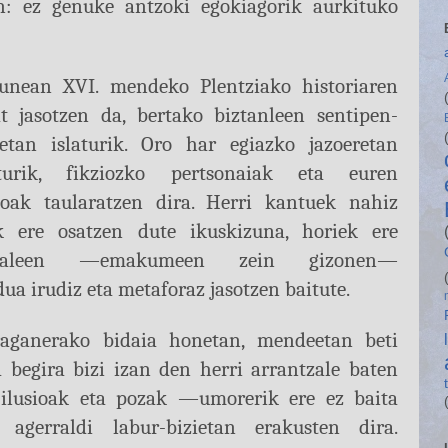
an: ez genuke antzoki egokiagorik aurkituko
zunean XVI. mendeko Plentziako historiaren
t jasotzen da, bertako biztanleen sentipen-
netan islaturik. Oro har egiazko jazoeretan
iturik, fikziozko pertsonaiak eta euren
zoak taularatzen dira. Herri kantuek nahiz
k ere osatzen dute ikuskizuna, horiek ere
tzaleen —emakumeen zein gizonen—
ua irudiz eta metaforaz jasotzen baitute.
raganerako bidaia honetan, mendeetan beti
a begira bizi izan den herri arrantzale baten
 ilusioak eta pozak —umorerik ere ez baita
 agerraldi labur-bizietan erakusten dira.