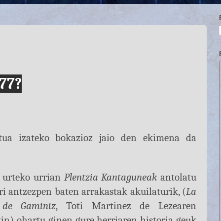
77?
ktua izateko bokazioz jaio den ekimena da
 urteko urrian
Plentzia Kantaguneak
antolatu
ri antzezpen baten arrakastak akuilaturik, (
La
 de Gaminiz
, Toti Martinez de Lezearen
kin) ohartu ginen gure herriaren historia geuk