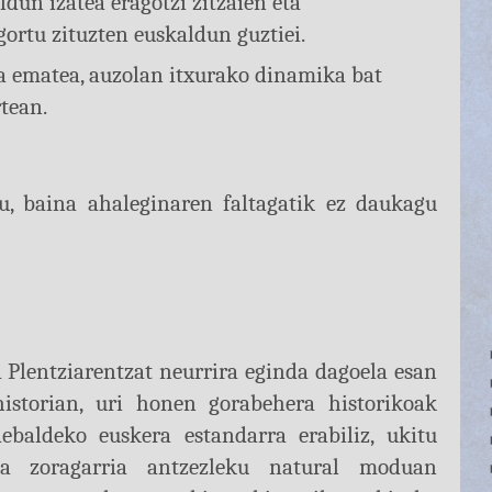
dun izatea eragotzi zitzaien eta
igortu zituzten euskaldun guztiei.
ia ematea, auzolan itxurako dinamika bat
rtean.
, baina ahaleginaren faltagatik ez daukagu
 Plentziarentzat neurrira eginda dagoela esan
historian, uri honen gorabehera historikoak
ebaldeko euskera estandarra erabiliz, ukitu
aza zoragarria antzezleku natural moduan