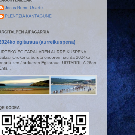
LAGUNTZAILEAK
Jesus Romo Uriarte
PLENTZIA KANTAGUNE
ARGITALPEN AIPAGARRIA
2024ko egitaraua (aurreikuspena)
URTEKO EGITARAUAREN AURREIKUSPENA
Batzar Orokorra burutu ondoren hau da 2024ko
onartu zen Jardueren Egitaraua: URTARRILA 26an
Ents...
QR KODEA