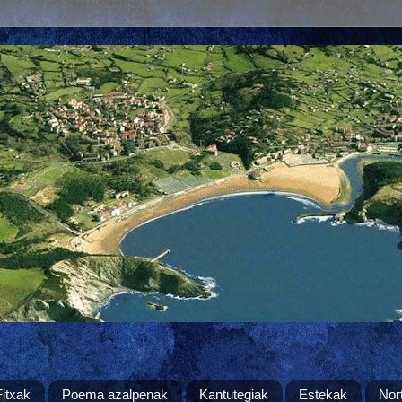
Fitxak
Poema azalpenak
Kantutegiak
Estekak
Nor