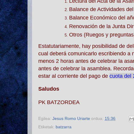
Lectura del Acta de la
Asa
Balance de Actividades del
Balance Económico del año
Renovación de la Junta Dir
Otros (Ruegos y preguntas
Estatutariamente, hay posibilidad de del
cual deberá comunicarlo escribiendo a n
menos 2 horas antes de celebrar la
asa
antes de celebrar la
asamblea.
Recordad
estar al corriente del pago de
cuota del
Saludos
PK BATZORDEA
Egilea:
Jesus Romo Uriarte
ordua:
15:36
Etiketak:
batzarra