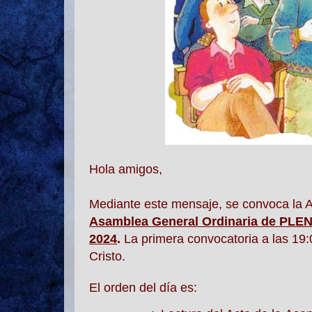
Hola amigos,
Mediante este mensaje, se convoca
Asamblea
General Ordinaria de PLEN
2024
.
La primera convocatoria a las 19:0
Cristo.
El orden del día es: