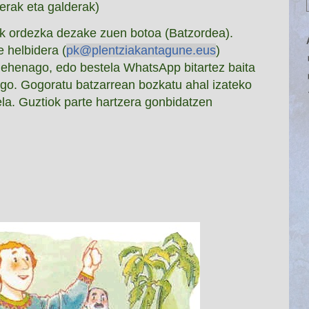
erak eta galderak)
ek ordezka dezake zuen botoa (Batzordea).
e helbidera (
pk@plentziakantagune.eus
)
 lehenago, edo bestela WhatsApp bitartez baita
ago
. Gogoratu batzarrean bozkatu ahal izateko
la.
Guztiok parte hartzera gonbidatzen