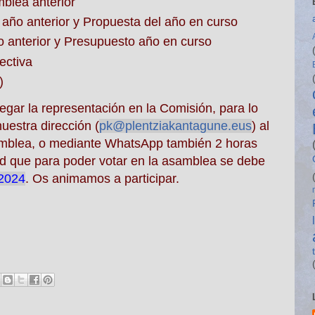
mblea
anterior
 año anterior y Propuesta del año en curso
 anterior y Presupuesto año en curso
ectiva
)
egar la representación en la Comisión, para lo
uestra dirección (
pk@plentziakantagune.eus
) al
mblea, o mediante WhatsApp
también
2 horas
 que para poder votar en la asamblea se debe
 2024
. Os animamos a participar.