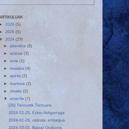
ARTIKULUAK
►
2026
(5)
►
2025
(5)
▼
2024
(29)
►
abendua
(8)
►
azaroa
(3)
►
urria
(1)
►
maiatza
(4)
►
apirila
(2)
►
martxoa
(2)
►
otsaila
(2)
▼
urtarrila
(7)
[26] Ternuatik Ternuara
2024-02-25, Ezkio-Astigarraga
2024-01-26, ostirala, entsegua
2024-03-01, Batzar Orokorra