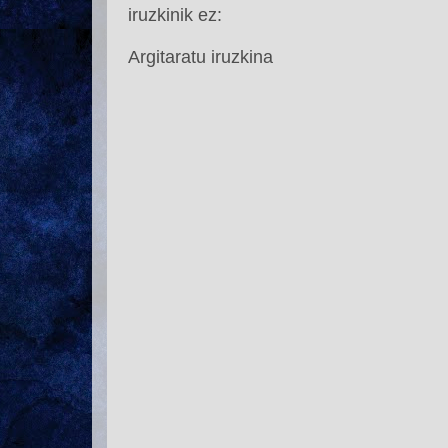
iruzkinik ez:
Argitaratu iruzkina