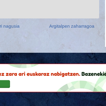
ri nagusia
Argitalpen zaharragoa