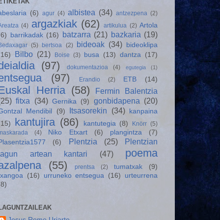
ETIKETAK
albistea
(34)
abeslaria
(6)
agur
(4)
antzezpena
(2)
argazkiak
(62)
Artola
Areatza
(4)
artikulua
(2)
batzarra
(21)
bazkaria
(19)
(6)
barrikadak
(16)
bideoak
(34)
bideoklipa
Bedaxagar
(5)
bertsoa
(2)
Bilbo
(21)
(16)
busa
(13)
dantza
(17)
Boise
(3)
deialdia
(97)
dokumentazioa
(4)
egutegia
(1)
entsegua
(97)
ETB
(14)
Erandio
(2)
Euskal Herria
(58)
Fermin Balentzia
(25)
fitxa
(34)
gonbidapena
(20)
Gernika
(9)
Itsasorekin
(34)
Gontzal Mendibil
(9)
kanpaina
kantujira
(86)
(15)
kantutegia
(8)
Knörr
(5)
Niko Etxart
(6)
plangintza
(7)
maskarada
(4)
Plentzia
(25)
Plentzian
Plasentzia1577
(6)
poema
lagun artean kantari
(47)
azalpena
(55)
tumatxak
(9)
prentsa
(2)
txangoa
(16)
urruneko entsegua
(16)
urteurrena
(8)
LAGUNTZAILEAK
Jesus Romo Uriarte