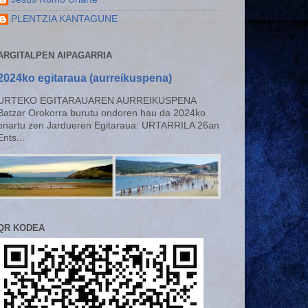
PLENTZIA KANTAGUNE
ARGITALPEN AIPAGARRIA
2024ko egitaraua (aurreikuspena)
URTEKO EGITARAUAREN AURREIKUSPENA
Batzar Orokorra burutu ondoren hau da 2024ko
onartu zen Jardueren Egitaraua: URTARRILA 26an
Ents...
QR KODEA