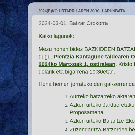
2024(E)KO URTARRILAREN 20(A), LARUNBATA
2024-03-01, Batzar Orokorra
Kaixo lagunok:
Mezu honen bidez BAZKIDEEN BATZAR
dugu.
Plentzia Kantagune taldeare
2024ko Martxoak 1, ostiralean
. Kristo
delarik eta bigarrena 19:30etan.
Hona hemen jorratuko den gai-zerrenda
Aurreko batzarreko aktaren
Azken urteko Jardueretako
Proposamena
Azken urteko Balantze Eko
Zuzendaritza-Batzordea ber