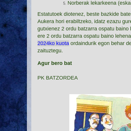
Norberak lekarkeena (eska
Estatutoek diotenez, beste bazkide bat
Aukera hori erabiltzeko, idatz ezazu gur
gutxienez 2 ordu batzarra ospatu baino
ere
2 ordu batzarra ospatu baino lehen
2024ko kuota
ordaindurik egon behar de
zaituztegu.
Agur bero bat
PK BATZORDEA