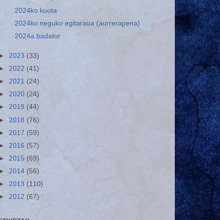
2024ko kuota
2024ko neguko egitaraua (aurrerapena)
2024a badator
►
2023
(33)
►
2022
(41)
►
2021
(24)
►
2020
(24)
►
2019
(44)
►
2018
(76)
►
2017
(59)
►
2016
(57)
►
2015
(69)
►
2014
(56)
►
2013
(110)
►
2012
(67)