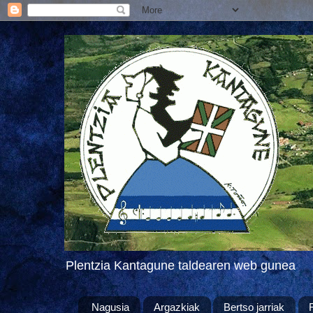
Plentzia Kantagune taldearen web gunea
Nagusia
Argazkiak
Bertso jarriak