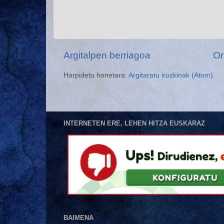
Argitalpen berriagoa
Or
Harpidetu honetara:
Argitaratu iruzkinak (Atom)
INTERNETEN ERE, LEHEN HITZA EUSKARAZ
BAIMENA