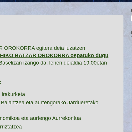
 OROKORRA egitera deia luzatzen
n OHIKO BATZAR OROKORRA ospatuko dugu
 Baselizan izango da, lehen deialdia 19:00etan
:
 irakurketa
 Balantzea eta aurtengorako Jardueretako
nomikoa eta aurtengo Aurrekontua
riztatzea