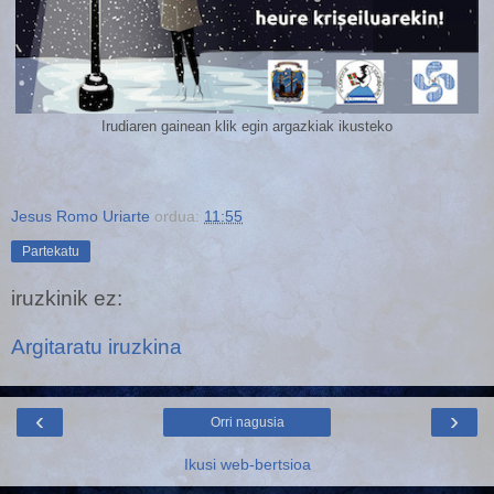
Irudiaren gainean klik egin argazkiak ikusteko
Jesus Romo Uriarte
ordua:
11:55
Partekatu
iruzkinik ez:
Argitaratu iruzkina
‹
›
Orri nagusia
Ikusi web-bertsioa