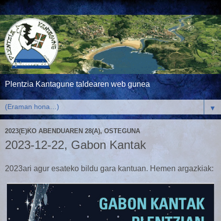
Plentzia Kantagune taldearen web gunea
▼
2023(E)KO ABENDUAREN 28(A), OSTEGUNA
2023-12-22, Gabon Kantak
2023ari agur esateko bildu gara kantuan. Hemen argazkiak: