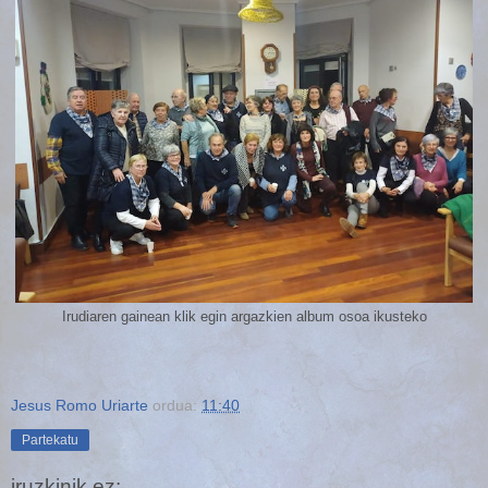
Irudiaren gainean klik egin argazkien album osoa ikusteko
Jesus Romo Uriarte
ordua:
11:40
Partekatu
iruzkinik ez: