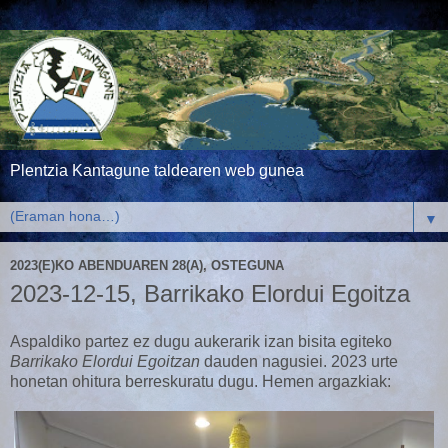
Plentzia Kantagune taldearen web gunea
▼
2023(E)KO ABENDUAREN 28(A), OSTEGUNA
2023-12-15, Barrikako Elordui Egoitza
Aspaldiko partez ez dugu aukerarik izan bisita egiteko
Barrikako Elordui Egoitzan
dauden nagusiei. 2023 urte
honetan ohitura berreskuratu dugu. Hemen argazkiak: