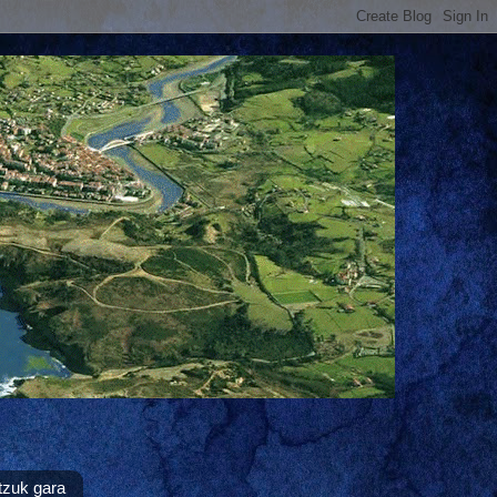
tzuk gara