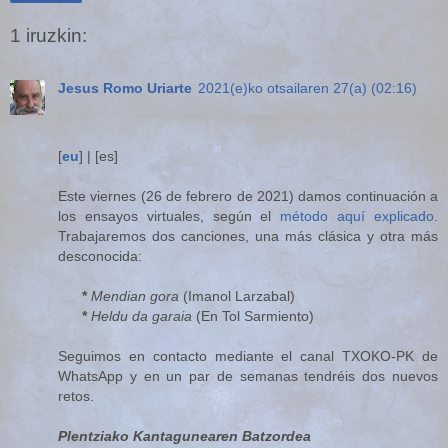
1 iruzkin:
Jesus Romo Uriarte
2021(e)ko otsailaren 27(a) (02:16)
[
eu
] | [es]
Este viernes (26 de febrero de 2021) damos continuación a
los ensayos virtuales, según el
método aquí explicado
.
Trabajaremos dos canciones, una más clásica y otra más
desconocida:
*
Mendian gora
(Imanol Larzabal)
*
Heldu da garaia
(En Tol Sarmiento)
Seguimos en contacto mediante el canal TXOKO-PK de
WhatsApp y en un par de semanas tendréis dos nuevos
retos.
Plentziako Kantagunearen Batzordea