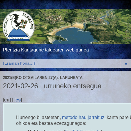
Plentzia Kantagune taldearen web gunea
▼
2021(E)KO OTSAILAREN 27(A), LARUNBATA
2021-02-26 | urruneko entsegua
[
eu
] | [
es
]
Hurrengo bi asteetan,
metodo hau jarraituz
, kanta pare
ohikoa eta bestea ezezagunagoa: