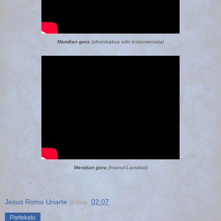
Mendian gora
(ahotsbakoa edo instrumentala)
Mendian gora
(Imanol Larzabal)
Jesus Romo Uriarte
ordua:
02:07
Partekatu