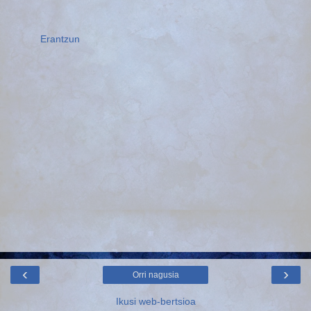
Erantzun
‹
›
Orri nagusia
Ikusi web-bertsioa