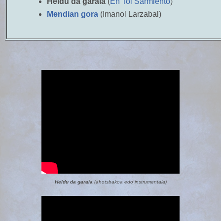
Heldu da garaia
(
En Tol Sarmiento
)
Mendian gora
(Imanol Larzabal)
Heldu da garaia
(ahotsbakoa edo instrumentala)