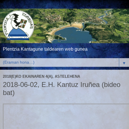
Plentzia Kantagune taldearen web gunea
▼
2018(E)KO EKAINAREN 4(A), ASTELEHENA
2018-06-02, E.H. Kantuz Iruñea (bideo
bat)