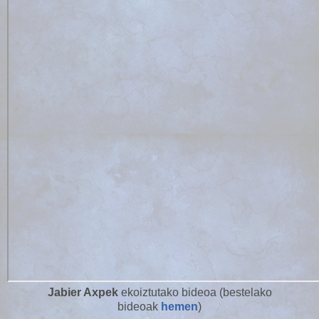
Jabier Axpek
ekoiztutako bideoa (bestelako
bideoak
hemen
)