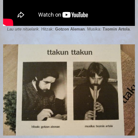
Lau urte nituelarik.
Hitzak:
Gotzon Aleman
.
Musika:
Txomin Artola
.