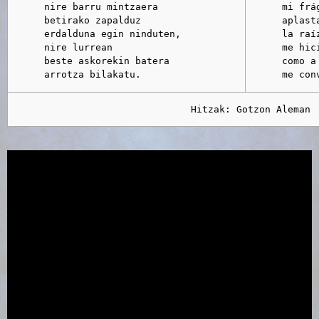
      nire barru mintzaera

      mi frág
      betirako zapalduz

      aplast
      erdalduna egin ninduten,

      la raí
      nire lurrean

      me hici
      beste askorekin batera

      como a 