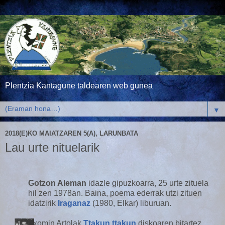
Plentzia Kantagune taldearen web gunea
▼
2018(E)KO MAIATZAREN 5(A), LARUNBATA
Lau urte nituelarik
Gotzon Aleman
idazle gipuzkoarra, 25 urte zituela
hil zen 1978an. Baina, poema ederrak utzi zituen
idatzirik
Iraganaz
(1980, Elkar) liburuan.
Txomin Artolak
Ttakun ttakun
diskoaren bitartez