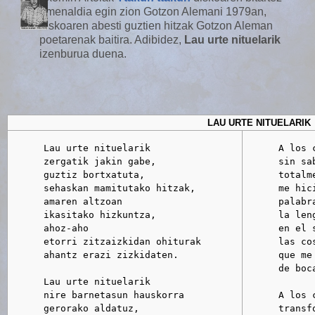
omenaldia egin zion Gotzon Alemani 1979an,
diskoaren abesti guztien hitzak Gotzon Aleman
poetarenak baitira. Adibidez,
Lau urte nituelarik
izenburua duena.
LAU URTE NITUELARIK
      Lau urte nituelarik

      A los c
      zergatik jakin gabe,

      sin sab
      guztiz bortxatuta,

      totalme
      sehaskan mamitutako hitzak,

      me hic
      amaren altzoan

      palabr
      ikasitako hizkuntza,

      la leng
      ahoz-aho

      en el 
      etorri zitzaizkidan ohiturak

      las cos
      ahantz erazi zizkidaten.

      que me 
      de boca
      Lau urte nituelarik

      nire barnetasun hauskorra

      A los c
      gerorako aldatuz,

      transf