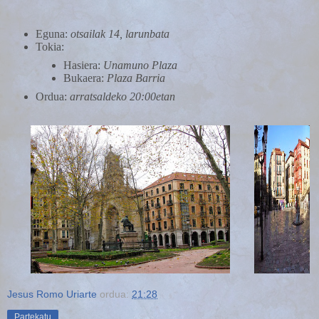
Eguna:
otsailak 14, larunbata
Tokia:
Hasiera:
Unamuno Plaza
Bukaera:
Plaza Barria
Ordua:
arratsaldeko 20:00etan
Jesus Romo Uriarte
ordua:
21:28
Partekatu