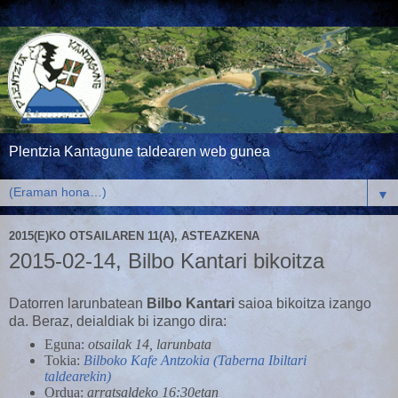
Plentzia Kantagune taldearen web gunea
▼
2015(E)KO OTSAILAREN 11(A), ASTEAZKENA
2015-02-14, Bilbo Kantari bikoitza
Datorren larunbatean
Bilbo Kantari
saioa bikoitza izango
da. Beraz, deialdiak bi izango dira:
Eguna:
otsailak 14, larunbata
Tokia:
Bilboko Kafe Antzokia (Taberna Ibiltari
taldearekin)
Ordua:
arratsaldeko 16:30etan