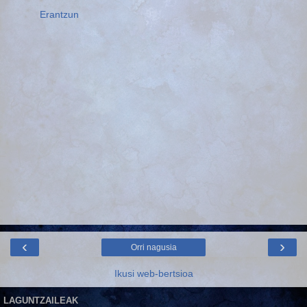
Erantzun
‹
›
Orri nagusia
Ikusi web-bertsioa
LAGUNTZAILEAK