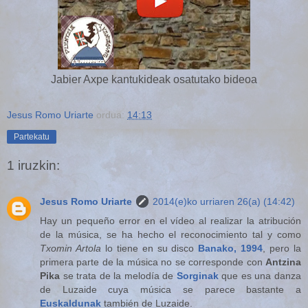
Jabier Axpe kantukideak osatutako bideoa
Jesus Romo Uriarte
ordua:
14:13
Partekatu
1 iruzkin:
Jesus Romo Uriarte
2014(e)ko urriaren 26(a) (14:42)
Hay un pequeño error en el vídeo al realizar la atribución
de la música, se ha hecho el reconocimiento tal y como
Txomin Artola
lo tiene en su disco
Banako, 1994
, pero la
primera parte de la música no se corresponde con
Antzina
Pika
se trata de la melodía de
Sorginak
que es una danza
de Luzaide cuya música se parece bastante a
Euskaldunak
también de Luzaide.