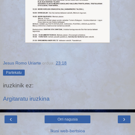
Jesus Romo Uriarte
ordua:
23:18
Partekatu
iruzkinik ez:
Argitaratu iruzkina
‹
›
Orri nagusia
Ikusi web-bertsioa