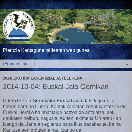
Plentzia Kantagune taldearen web gunea
▼
2014(E)KO IRAILAREN 22(A), ASTELEHENA
2014-10-04: Euskal Jaia Gernikan
Urtero bezala
Gernikako Euskal Jaia
datorkigu eta jai
horren barruan Euskal Kantak kaleetan zehar kantatzea eta
Euskal Herriko hainbat talde batzea da antolatzaileek
daukaten helburu nagusia. Aurten, ekimena Urriaren 4an
izango da. Jarraian egitarau osoa ikus dezakezue, baina
Kantuzaleen ordutegia hau izango da: