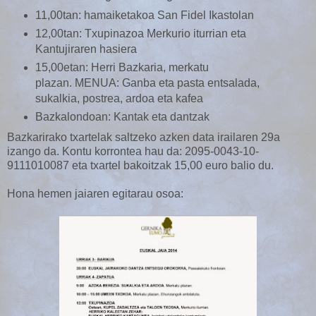
11,00tan: hamaiketakoa San Fidel Ikastolan
12,00tan: Txupinazoa Merkurio iturrian eta
Kantujiraren hasiera
15,00etan: Herri Bazkaria, merkatu
plazan. MENUA: Ganba eta pasta entsalada,
sukalkia, postrea, ardoa eta kafea
Bazkalondoan: Kantak eta dantzak
Bazkarirako txartelak saltzeko azken data irailaren 29a
izango da. Kontu korrontea hau da: 2095-0043-10-
9111010087 eta txartel bakoitzak 15,00 euro balio du.
Hona hemen jaiaren egitarau osoa: