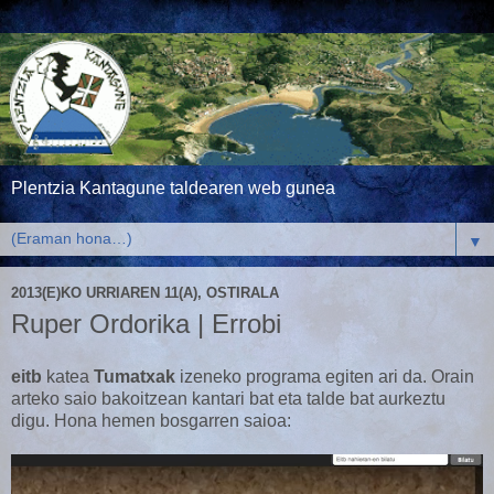
Plentzia Kantagune taldearen web gunea
▼
2013(E)KO URRIAREN 11(A), OSTIRALA
Ruper Ordorika | Errobi
eitb
katea
Tumatxak
izeneko programa egiten ari da. Orain
arteko saio bakoitzean kantari bat eta talde bat aurkeztu
digu. Hona hemen bosgarren saioa: