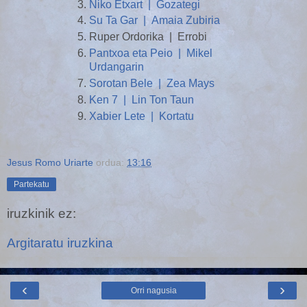
Niko Etxart | Gozategi
Su Ta Gar | Amaia Zubiria
Ruper Ordorika | Errobi
Pantxoa eta Peio | Mikel
Urdangarin
Sorotan Bele | Zea Mays
Ken 7 | Lin Ton Taun
Xabier Lete | Kortatu
Jesus Romo Uriarte
ordua:
13:16
Partekatu
iruzkinik ez:
Argitaratu iruzkina
‹
›
Orri nagusia