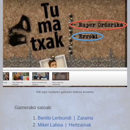
Klik egin irudiaren gainean bideoa ikusteko
Gainerako saioak:
Benito Lertxundi | Zarama
Mikel Laboa | Hertzainak