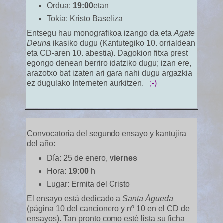
Ordua:
19:00
etan
Tokia:
Kristo Baseliza
Entsegu hau monografikoa izango da eta
Agate
Deuna
ikasiko dugu
(Kantutegiko 10. orrialdean
eta CD-aren 10. abestia
). Dagokion fitxa prest
egongo denean berriro idatziko dugu; izan ere,
arazotxo bat izaten ari gara nahi dugu argazkia
ez dugulako Interneten aurkitzen.
;-)
Convocatoria del segundo ensayo y kantujira
del año:
Día:
25 de enero,
viernes
Hora:
19:00
h
Lugar:
Ermita del Cristo
El ensayo está dedicado a
Santa Águeda
(página 10 del cancionero y nº 10 en el CD de
ensayos). Tan pronto como esté lista su ficha