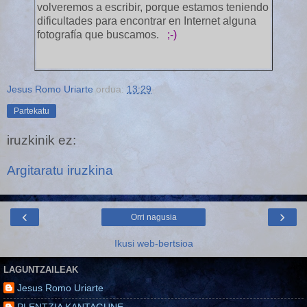
volveremos a escribir, porque estamos teniendo
dificultades para encontrar en Internet alguna
fotografía que buscamos.
;-)
Jesus Romo Uriarte
ordua:
13:29
Partekatu
iruzkinik ez:
Argitaratu iruzkina
‹
›
Orri nagusia
Ikusi web-bertsioa
LAGUNTZAILEAK
Jesus Romo Uriarte
PLENTZIA KANTAGUNE