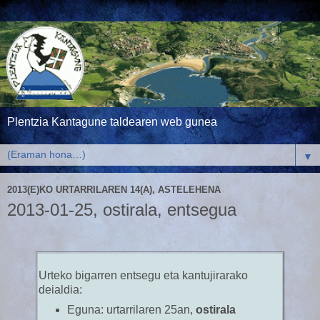
Plentzia Kantagune taldearen web gunea
▼
2013(E)KO URTARRILAREN 14(A), ASTELEHENA
2013-01-25, ostirala, entsegua
Urteko bigarren entsegu eta kantujirarako
deialdia:
Eguna:
urtarrilaren 25an,
ostirala