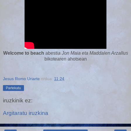
Welcome to beach
abestia
Jon Maia eta Maddalen Arzallus
bikotearen ahotsean
Jesus Romo Uriarte
ordua:
11:24
Partekatu
iruzkinik ez:
Argitaratu iruzkina