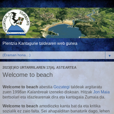
Plentzia Kantagune taldearen web gunea
▼
2023(E)KO URTARRILAREN 17(A), ASTEARTEA
Welcome to beach
Welcome to beach
abestia
Gozategi
taldeak argitaratu
zuen 1998an
Kalanbreak
izeneko diskoan. Hitzak
Jon Maia
bertsolari eta idazlearenak dira eta kantagaia Zumaia da.
Welcome to beach
amodiozko kanta bat da eta kritika
sozialik ez zaio falta. Sei ahapalditan banaturik dago, lehen