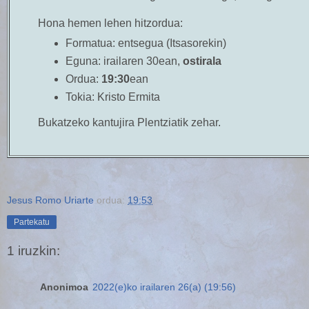
Hona hemen lehen hitzordua:
Formatua:
entsegua (Itsasorekin)
Eguna:
irailaren 30ean,
ostirala
Ordua:
19:30
ean
Tokia:
Kristo Ermita
Bukatzeko kantujira Plentziatik zehar.
Jesus Romo Uriarte
ordua:
19:53
Partekatu
1 iruzkin:
Anonimoa
2022(e)ko irailaren 26(a) (19:56)