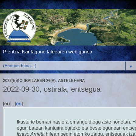
Plentzia Kantagune taldearen web gunea
▼
2022(E)KO IRAILAREN 26(A), ASTELEHENA
2022-09-30, ostirala, entsegua
[
eu
] | [
es
]
Ikasturte berriari hasiera emango diogu aste honetan. Hi
egun batean kantujira egiteko eta beste egunean entseg
Itsaso Arrieta
hilean begin etorriko zaigu, entseguak iz