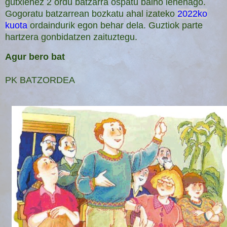
gutxienez 2 ordu batzarra ospatu baino lehenago.
Gogoratu batzarrean bozkatu ahal izateko
2022ko
kuota
ordaindurik egon behar dela.
Guztiok parte
hartzera gonbidatzen zaituztegu.
Agur bero bat
PK BATZORDEA