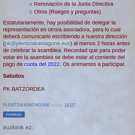
Renovación de la Junta Directiva
Otros (Ruegos y preguntas)
Estatutariamente, hay posibilidad de delegar la
representación en otro/a asociado/a, para lo cual
deberá comunicarlo escribiendo a nuestra dirección
(
pk@plentziakantagune.eus
) al menos 2 horas antes
de celebrar la
asamblea
. Recordad que para poder
votar en la asamblea se debe estar al corriente del
pago de
cuota del 2022
. Os animamos a participar.
Saludos
PK BATZORDEA
PLENTZIA KANTAGUNE
ordua:
16:07
Partekatu
iruzkinik ez: