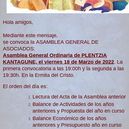
Hola amigos,
Mediante este mensaje,
se
convoca
la
ASAMBLEA
GENERAL DE
ASOCIADOS:
Asamblea
General Ordinaria de PLENTZIA
KANTAGUNE, el viernes 18 de Marzo de 2022
.
La
primera convocatoria a las 19:00h y la segunda a las
19:30h. En la Ermita del Cristo.
El orden del día es:
Lectura del Acta de la
Asamblea
anterior
Balance de Actividades de los años
anteriores y Propuesta del año en curso
Balance Económico de los años
anteriores y Presupuesto año en curso