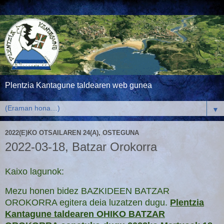
Plentzia Kantagune taldearen web gunea
▼
2022(E)KO OTSAILAREN 24(A), OSTEGUNA
2022-03-18, Batzar Orokorra
Kaixo lagunok:
Mezu honen bidez BAZKIDEEN BATZAR
OROKORRA egitera deia luzatzen dugu.
Plentzia
Kantagune taldearen OHIKO BATZAR