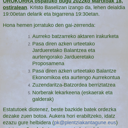
OROKORRA ospatuko dugu 2022ko Martxoak 18,
ostiralean
. Kristo Baselizan izango da, lehen deialdia
19:00etan delarik eta bigarrena 19:30etan.
Hona hemen jorratuko den gai-zerrenda:
Aurreko batzarreko aktaren irakurketa
Pasa diren azken urteetako
Jardueretako Balantzea eta
aurtengorako Jardueretako
Proposamena
Pasa diren azken urteetako Balantze
Ekonomikoa eta aurtengo Aurrekontua
Zuzendaritza-Batzordea berriztatzea
Norberak lekarkeena (eskaerak eta
galderak)
Estatutoek diotenez, beste bazkide batek ordezka
dezake zuen botoa. Aukera hori erabiltzeko, idatz
ezazu gure helbidera (
pk@plentziakantagune.eus
)