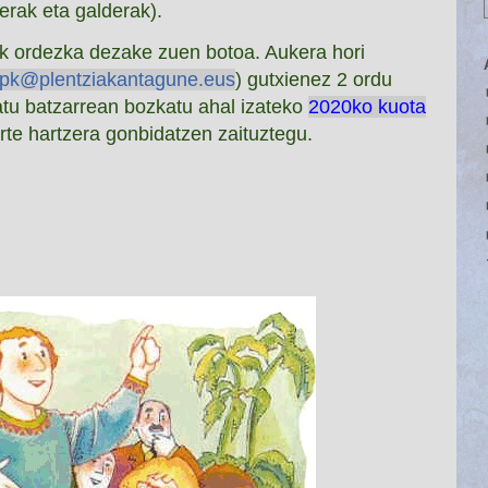
rak eta galderak).
ek ordezka dezake zuen botoa. Aukera hori
pk@plentziakantagune.eus
) gutxienez 2 ordu
tu batzarrean bozkatu ahal izateko
2020ko kuota
te hartzera gonbidatzen zaituztegu.