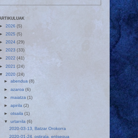
ARTIKULUAK
►
2026
(5)
►
2025
(5)
►
2024
(29)
►
2023
(33)
►
2022
(41)
►
2021
(24)
▼
2020
(24)
►
abendua
(8)
►
azaroa
(6)
►
maiatza
(1)
►
apirila
(2)
►
otsaila
(1)
▼
urtarrila
(6)
2020-03-13, Batzar Orokorra
2020-01-24, ostirala, entsegua