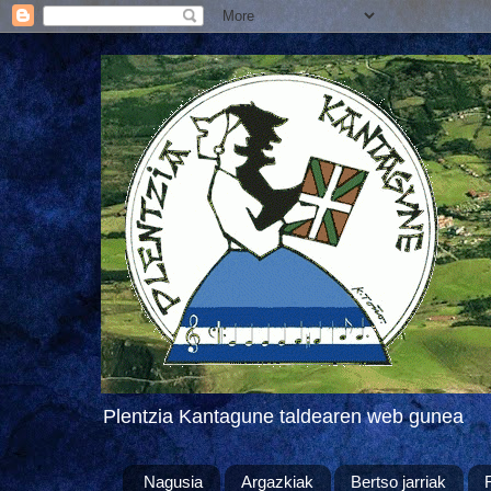
Plentzia Kantagune taldearen web gunea
Nagusia
Argazkiak
Bertso jarriak