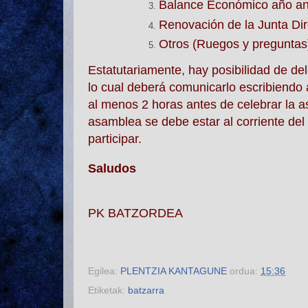
Balance Económico año ant
Renovación de la Junta Dir
Otros (Ruegos y preguntas
Estatutariamente, hay posibilidad de del
lo cual deberá comunicarlo escribiendo a
al menos 2 horas antes de celebrar la
a
asamblea se debe estar al corriente de
participar.
Saludos
PK BATZORDEA
Egilea:
PLENTZIA KANTAGUNE
ordua:
15:36
Etiketak:
batzarra