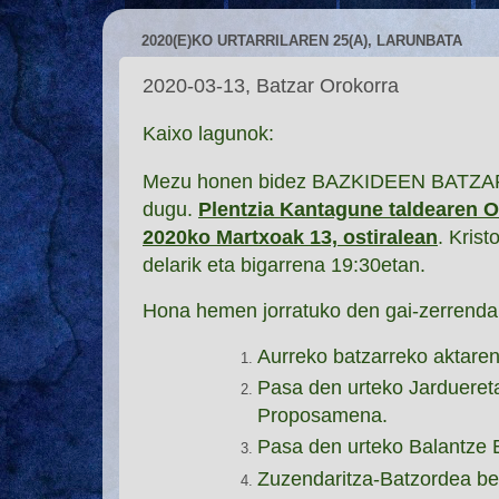
2020(E)KO URTARRILAREN 25(A), LARUNBATA
2020-03-13, Batzar Orokorra
Kaixo lagunok:
Mezu honen bidez BAZKIDEEN BATZAR
dugu.
Plentzia Kantagune taldeare
2020ko Martxoak 13, ostiralean
. Kris
delarik eta bigarrena 19:30etan.
Hona hemen jorratuko den gai-zerrenda
Aurreko batzarreko aktaren
Pasa den urteko Jardueret
Proposamena.
Pasa den urteko Balantze 
Zuzendaritza-Batzordea ber