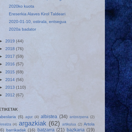
2020ko kuota
Ereserkia Alaves Kirol Taldeari
2020-01-10, ostirala, entsegua
2020a badator
►
2019
(44)
►
2018
(76)
►
2017
(59)
►
2016
(57)
►
2015
(69)
►
2014
(56)
►
2013
(110)
►
2012
(67)
ETIKETAK
albistea
(34)
abeslaria
(6)
agur
(4)
antzezpena
(2)
argazkiak
(62)
Artola
Areatza
(4)
artikulua
(2)
batzarra
(21)
bazkaria
(19)
(6)
barrikadak
(16)