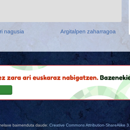
ri nagusia
Argitalpen zaharragoa
nelaxe baimenduta daude:
Creative Commons Attribution-ShareAlike 3