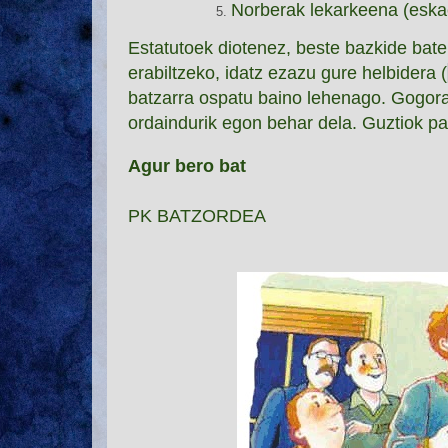
Norberak lekarkeena (eskae
Estatutoek diotenez, beste bazkide bat
erabiltzeko, idatz ezazu gure helbidera (
batzarra ospatu baino lehenago. Gogora
ordaindurik egon behar dela.
Guztiok par
Agur bero bat
PK BATZORDEA