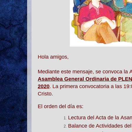
Hola amigos,
Mediante este mensaje, se
convoca
la
Asamblea
General Ordinaria de PLE
2020
.
La primera
convocatoria
a las 19:
Cristo.
El orden del día es:
Lectura del Acta de la
Asa
Balance de Actividades del