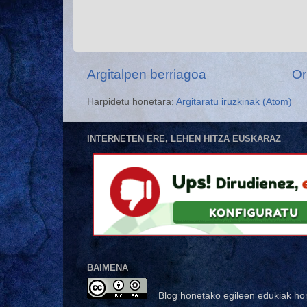
Argitalpen berriagoa
Or
Harpidetu honetara:
Argitaratu iruzkinak (Atom)
INTERNETEN ERE, LEHEN HITZA EUSKARAZ
BAIMENA
Blog honetako egileen edukiak ho