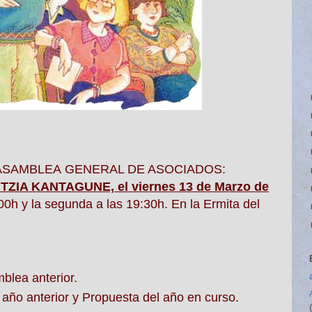
ASAMBLEA
GENERAL DE ASOCIADOS:
NTZIA KANTAGUNE, el viernes 13 de Marzo de
00h y la segunda a las 19:30h. En la Ermita del
mblea
anterior.
 año anterior y Propuesta del año en curso.