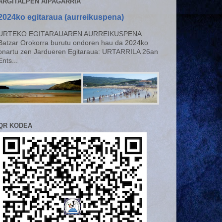
ARGITALPEN AIPAGARRIA
2024ko egitaraua (aurreikuspena)
URTEKO EGITARAUAREN AURREIKUSPENA
Batzar Orokorra burutu ondoren hau da 2024ko
onartu zen Jardueren Egitaraua: URTARRILA 26an
Ents...
QR KODEA