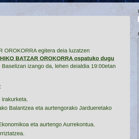
 OROKORRA egitera deia luzatzen
n OHIKO BATZAR OROKORRA ospatuko dugu
to Baselizan izango da, lehen deialdia 19:00etan
:
 irakurketa.
ako Balantzea eta aurtengorako Jardueretako
Ekonomikoa eta aurtengo Aurrekontua.
riztatzea.