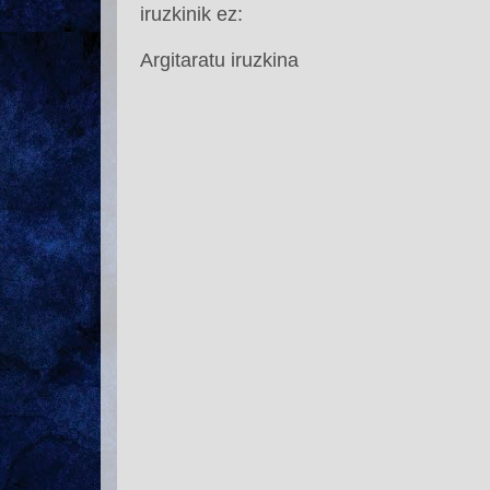
iruzkinik ez:
Argitaratu iruzkina