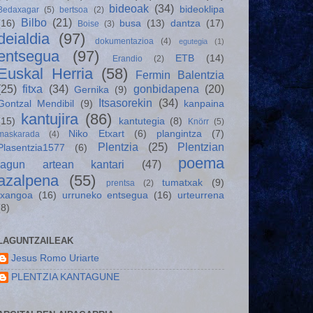
bideoak
(34)
bideoklipa
Bedaxagar
(5)
bertsoa
(2)
Bilbo
(21)
(16)
busa
(13)
dantza
(17)
Boise
(3)
deialdia
(97)
dokumentazioa
(4)
egutegia
(1)
entsegua
(97)
ETB
(14)
Erandio
(2)
Euskal Herria
(58)
Fermin Balentzia
(25)
fitxa
(34)
gonbidapena
(20)
Gernika
(9)
Itsasorekin
(34)
Gontzal Mendibil
(9)
kanpaina
kantujira
(86)
(15)
kantutegia
(8)
Knörr
(5)
Niko Etxart
(6)
plangintza
(7)
maskarada
(4)
Plentzia
(25)
Plentzian
Plasentzia1577
(6)
poema
lagun artean kantari
(47)
azalpena
(55)
tumatxak
(9)
prentsa
(2)
txangoa
(16)
urruneko entsegua
(16)
urteurrena
(8)
LAGUNTZAILEAK
Jesus Romo Uriarte
PLENTZIA KANTAGUNE