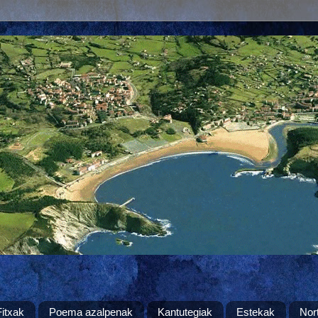
Fitxak
Poema azalpenak
Kantutegiak
Estekak
Nor