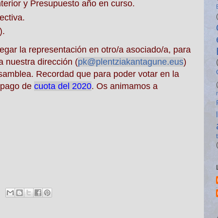
erior y Presupuesto año en curso.
ectiva.
).
egar la representación en otro/a asociado/a, para
 nuestra dirección (
pk@plentziakantagune.eus
)
samblea
. Recordad que para poder votar en la
l pago de
cuota del 2020
. Os animamos a