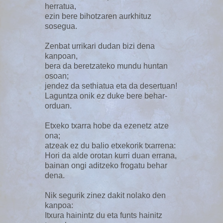
herratua,
ezin bere bihotzaren aurkhituz
sosegua.
Zenbat urrikari dudan bizi dena
kanpoan,
bera da beretzateko mundu huntan
osoan;
jendez da sethiatua eta da desertuan!
Laguntza onik ez duke bere behar-
orduan.
Etxeko txarra hobe da ezenetz atze
ona;
atzeak ez du balio etxekorik txarrena:
Hori da alde orotan kurri duan errana,
bainan ongi aditzeko frogatu behar
dena.
Nik segurik zinez dakit nolako den
kanpoa:
Itxura hainintz du eta funts hainitz