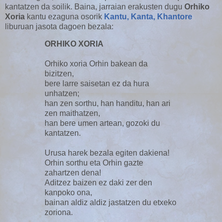
kantatzen da soilik. Baina, jarraian erakusten dugu
Orhiko
Xoria
kantu ezaguna osorik
Kantu, Kanta, Khantore
liburuan jasota dagoen bezala:
ORHIKO XORIA
Orhiko xoria Orhin bakean da
bizitzen,
bere larre saisetan ez da hura
unhatzen;
han zen sorthu, han handitu, han ari
zen maithatzen,
han bere umen artean, gozoki du
kantatzen.
Urusa harek bezala egiten dakiena!
Orhin sorthu eta Orhin gazte
zahartzen dena!
Aditzez baizen ez daki zer den
kanpoko ona,
bainan aldiz aldiz jastatzen du etxeko
zoriona.