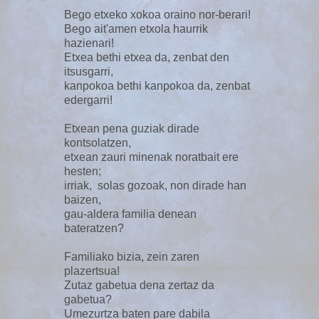
Bego etxeko xokoa oraino nor-berari!
Bego ait'amen etxola haurrik
hazienari!
Etxea bethi etxea da, zenbat den
itsusgarri,
kanpokoa bethi kanpokoa da, zenbat
edergarri!
Etxean pena guziak dirade
kontsolatzen,
etxean zauri minenak noratbait ere
hesten;
irriak, solas gozoak, non dirade han
baizen,
gau-aldera familia denean
bateratzen?
Familiako bizia, zein zaren
plazertsua!
Zutaz gabetua dena zertaz da
gabetua?
Umezurtza baten pare dabila