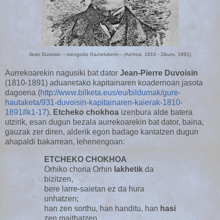
Jean Duvoisin —izengoitiz Gazteluberri— (Ainhoa, 1810 - Ziburu, 1891)
Aurrekoarekin nagusiki bat dator
Jean-Pierre Duvoisin
(1810-1891) aduanetako kapitainaren koadernoan jasota
dagoena (
http://www.bilketa.eus/eu/bildumak/gure-
hautaketa/931-duvoisin-kapitainaren-kaierak-1810-
1891#k1-17
).
Etcheko chokhoa
izenbura alde batera
utzirik, esan dugun bezala aurrekoarekin bat dator, baina,
gauzak zer diren, alderik egon badago kantatzen dugun
ahapaldi bakarrean, lehenengoan:
ETCHEKO CHOKHOA
Orhiko choria Orhin
lakhetik
da
bizitzen,
bere larre-saietan ez da hura
unhatzen;
han zen sorthu, han handitu, han
hasi
zen maithatzen,