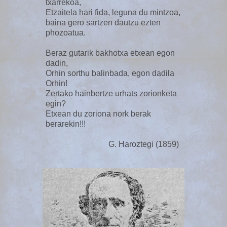
txarrekoa,
Etzaitela hari fida, leguna du mintzoa,
baina gero sartzen dautzu ezten
phozoatua.
Beraz gutarik bakhotxa etxean egon
dadin,
Orhin sorthu balinbada, egon dadila
Orhin!
Zertako hainbertze urhats zorionketa
egin?
Etxean du zoriona nork berak
berarekin!!!
G. Haroztegi (1859)