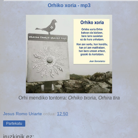
Orhiko xoria - mp3
Orhi mendiko tontorra:
Orhiko txoria, Orhira tira
Jesus Romo Uriarte
ordua:
12:50
Partekatu
iruzkinik ez: