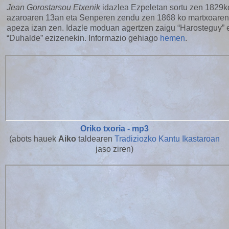
Jean Gorostarsou Etxenik
idazlea Ezpeletan sortu zen 1829k
azaroaren 13an eta Senperen zendu zen 1868 ko martxoaren
apeza izan zen. Idazle moduan agertzen zaigu “Harosteguy” 
“Duhalde” ezizenekin. Informazio gehiago
hemen
.
Oriko txoria - mp3
(abots hauek
Aiko
taldearen
Tradiziozko Kantu Ikastaroan
jaso ziren)