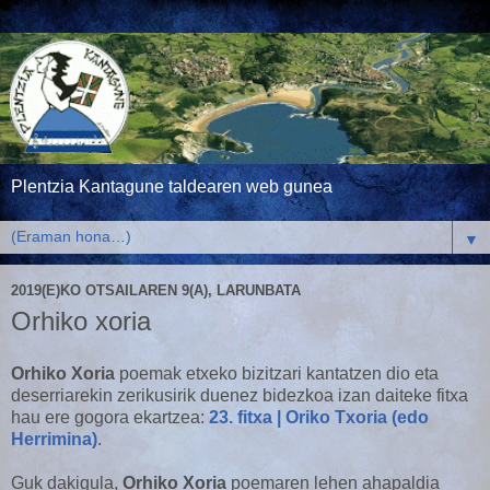
Plentzia Kantagune taldearen web gunea
▼
2019(E)KO OTSAILAREN 9(A), LARUNBATA
Orhiko xoria
Orhiko Xoria
poemak etxeko bizitzari kantatzen dio eta
deserriarekin zerikusirik duenez bidezkoa izan daiteke fitxa
hau ere gogora ekartzea:
23. fitxa | Oriko Txoria (edo
Herrimina)
.
Guk dakigula,
Orhiko Xoria
poemaren lehen ahapaldia