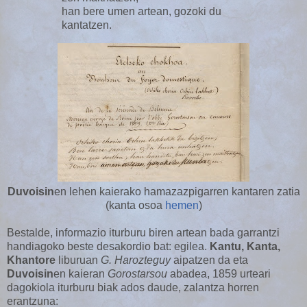
han bere umen artean, gozoki du
kantatzen.
Duvoisin
en lehen kaierako hamazazpigarren kantaren zatia
(kanta osoa
hemen
)
Bestalde, informazio iturburu biren artean bada garrantzi
handiagoko beste desakordio bat: egilea.
Kantu, Kanta,
Khantore
liburuan
G. Harozteguy
aipatzen da eta
Duvoisin
en kaieran
Gorostarsou
abadea, 1859 urteari
dagokiola iturburu biak ados daude, zalantza horren
erantzuna: