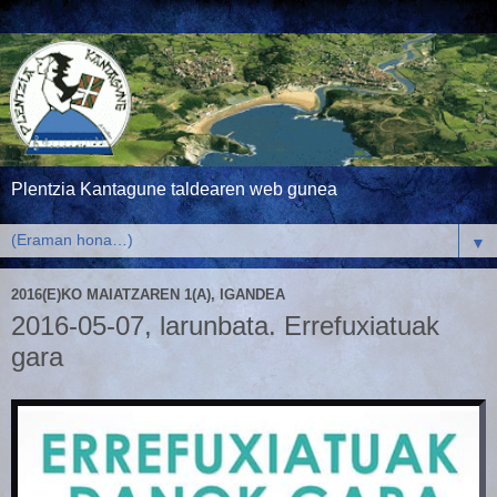
Plentzia Kantagune taldearen web gunea
▼
2016(E)KO MAIATZAREN 1(A), IGANDEA
2016-05-07, larunbata. Errefuxiatuak
gara