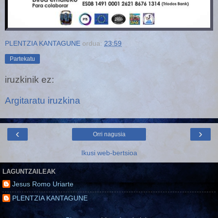
PLENTZIA KANTAGUNE
ordua:
23:59
Partekatu
iruzkinik ez:
Argitaratu iruzkina
‹
›
Orri nagusia
Ikusi web-bertsioa
LAGUNTZAILEAK
Jesus Romo Uriarte
PLENTZIA KANTAGUNE