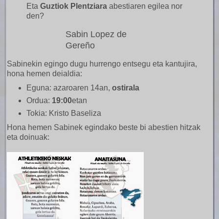
Eta
Guztiok Plentziara
abestiaren egilea nor
den?
Sabin Lopez de
Gereño
Sabinekin egingo dugu hurrengo entsegu eta kantujira,
hona hemen deialdia:
Eguna:
azaroaren 14an,
ostirala
Ordua:
19:00
etan
Tokia:
Kristo Baseliza
Hona hemen Sabinek egindako beste bi abestien hitzak
eta doinuak: