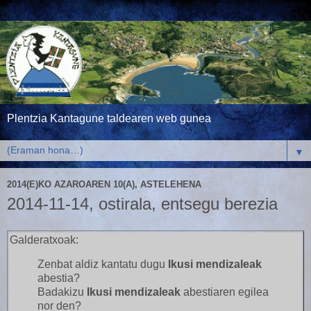
Plentzia Kantagune taldearen web gunea
▼
2014(E)KO AZAROAREN 10(A), ASTELEHENA
2014-11-14, ostirala, entsegu berezia
Galderatxoak:
Zenbat aldiz kantatu dugu
Ikusi mendizaleak
abestia?
Badakizu
Ikusi mendizaleak
abestiaren egilea
nor den?