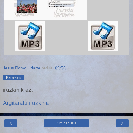
Jesus Romo Uriarte
ordua:
09:56
Partekatu
iruzkinik ez:
Argitaratu iruzkina
‹
›
Orri nagusia