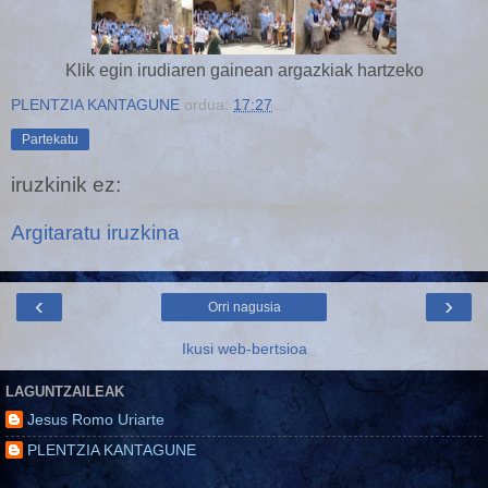
Klik egin irudiaren gainean argazkiak hartzeko
PLENTZIA KANTAGUNE
ordua:
17:27
Partekatu
iruzkinik ez:
Argitaratu iruzkina
‹
›
Orri nagusia
Ikusi web-bertsioa
LAGUNTZAILEAK
Jesus Romo Uriarte
PLENTZIA KANTAGUNE