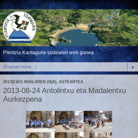
Plentzia Kantagune taldearen web gunea
▼
2013(E)KO IRAILAREN 24(A), ASTEARTEA
2013-08-24 Antolintxu eta Madalentxu
Aurkezpena