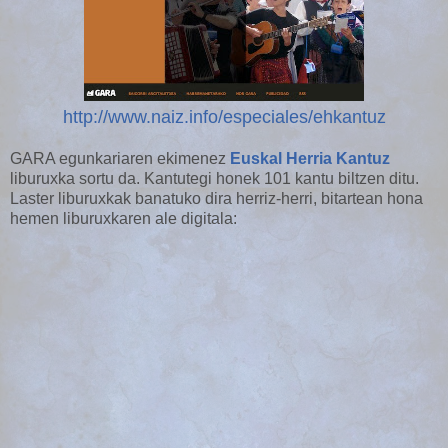
http://www.naiz.info/especiales/ehkantuz
GARA egunkariaren ekimenez
Euskal Herria Kantuz
liburuxka sortu da. Kantutegi honek 101 kantu biltzen ditu.
Laster liburuxkak banatuko dira herriz-herri, bitartean hona
hemen liburuxkaren ale digitala: