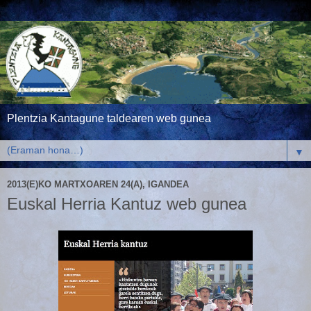
Plentzia Kantagune taldearen web gunea
▼
2013(E)KO MARTXOAREN 24(A), IGANDEA
Euskal Herria Kantuz web gunea