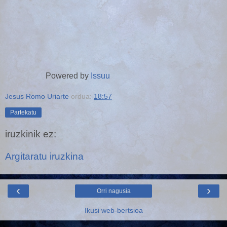
Powered by
Issuu
Jesus Romo Uriarte
ordua:
18:57
Partekatu
iruzkinik ez:
Argitaratu iruzkina
‹
›
Orri nagusia
Ikusi web-bertsioa