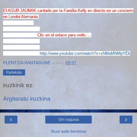
El AGUR JAUNAK cantado por la Familia Kelly en directo en un concierto
en Lorelei Alemania.
Clic en el enlace para verlo.....
http://www.youtube.com/watch?
v=xNMaMNMpYEk
PLENTZIA KANTAGUNE
ordua:
09:07
Partekatu
iruzkinik ez:
Argitaratu iruzkina
‹
›
Orri nagusia
Ikusi web-bertsioa