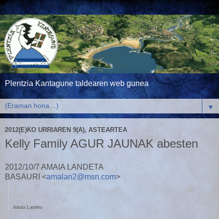
Plentzia Kantagune taldearen web gunea
▼
2012(E)KO URRIAREN 9(A), ASTEARTEA
Kelly Family AGUR JAUNAK abesten
2012/10/7 AMAIA LANDETA
BASAURI
<
amalan2@msn.com
>
Amaia Landeta