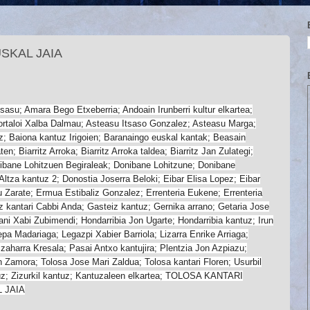
SKAL JAIA
sasu; Amara Bego Etxeberria; Andoain Irunberri kultur elkartea;
portaloi Xalba Dalmau; Asteasu Itsaso Gonzalez; Asteasu Marga;
z; Baiona kantuz Irigoien; Baranaingo euskal kantak; Beasain
n; Biarritz Arroka; Biarritz Arroka taldea; Biarritz Jan Zulategi;
onibane Lohitzuen Begiraleak; Donibane Lohitzune; Donibane
Altza kantuz 2; Donostia Joserra Beloki; Eibar Elisa Lopez; Eibar
su Zarate; Ermua Estibaliz Gonzalez; Errenteria Eukene; Errenteria
iz kantari Cabbi Anda; Gasteiz kantuz; Gernika arrano; Getaria Jose
ani Xabi Zubimendi; Hondarribia Jon Ugarte; Hondarribia kantuz; Irun
pa Madariaga; Legazpi Xabier Barriola; Lizarra Enrike Arriaga;
e zaharra Kresala; Pasai Antxo kantujira; Plentzia Jon Azpiazu;
n Zamora; Tolosa Jose Mari Zaldua; Tolosa kantari Floren; Usurbil
ntuz; Zizurkil kantuz; Kantuzaleen elkartea; TOLOSA KANTARI
 JAIA