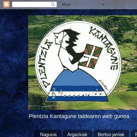
Plentzia Kantagune taldearen web gunea
Nagusia
Argazkiak
Bertso jarriak