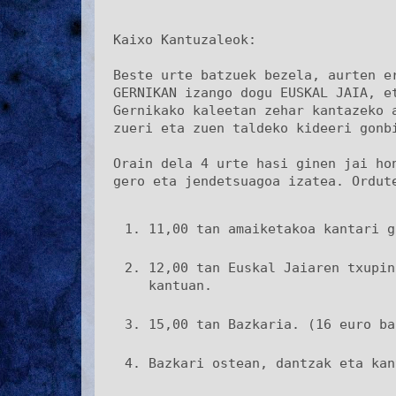
Kaixo Kantuzaleok:

Beste urte batzuek bezela, aurten er
GERNIKAN izango dogu EUSKAL JAIA, et
Gernikako kaleetan zehar kantazeko a
zueri eta zuen taldeko kideeri gonbi
Orain dela 4 urte hasi ginen jai hon
gero eta jendetsuagoa izatea. Ordut
11,00 tan amaiketakoa kantari g
12,00 tan Euskal Jaiaren txupin
kantuan.
15,00 tan Bazkaria. (16 euro ba
Bazkari ostean, dantzak eta kan