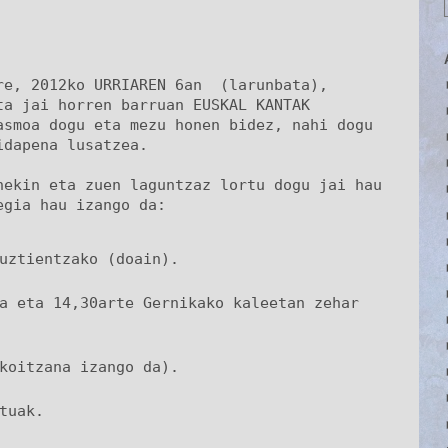
e, 2012ko URRIAREN 6an  (larunbata), 
a jai horren barruan EUSKAL KANTAK 
smoa dogu eta mezu honen bidez, nahi dogu 
dapena lusatzea.

ekin eta zuen laguntzaz lortu dogu jai hau 
egia hau izango da:
uztientzako (doain).
a eta 14,30arte Gernikako kaleetan zehar 
koitzana izango da).
tuak.