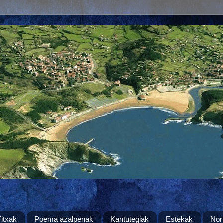
Fitxak
Poema azalpenak
Kantutegiak
Estekak
Nor