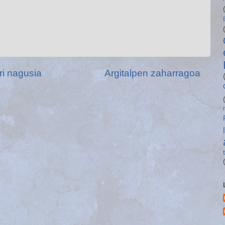
ri nagusia
Argitalpen zaharragoa