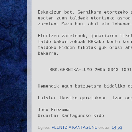
Eskakizun bat. Gernikara etortzeko 
esaten zuen taldeak etortzeko asmoa
zareten. Mezu hau, ahal eta lehenen
Etortzen zaretenok, janariaren tike
talde bakoitzekoak BBKako kontu korr
t
aldeko kideen tiketak guk erosi aha
ba
karra.
BBK.GERNIKA-LUMO 2095 0043 1091
Hemendik egun batzuetara bidaliko d
Laister ikusiko garelakoan.
Izan on
Josu Erezuma
Urdaibai Kantaguneko Kide
Egilea:
PLENTZIA KANTAGUNE
ordua:
14:53