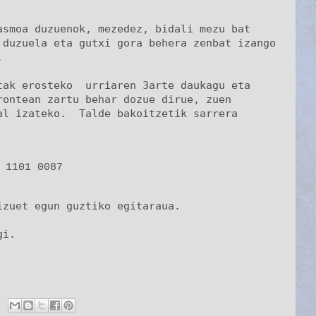
asmoa duzuenok, mezedez, bidali mezu bat
 duzuela eta gutxi gora behera zenbat i
zango 
.
tak erosteko  urriaren 3arte daukagu eta
ontean zartu behar dozue dirue, zuen 
l izateko.  Talde bakoitzetik sarrera 
 1101 0087
izuet egun guztiko egitaraua.
gi.