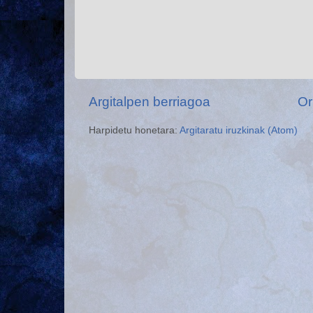
Argitalpen berriagoa
Or
Harpidetu honetara:
Argitaratu iruzkinak (Atom)