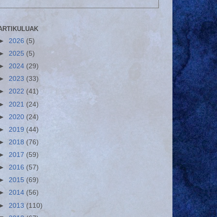
ARTIKULUAK
►
2026
(5)
►
2025
(5)
►
2024
(29)
►
2023
(33)
►
2022
(41)
►
2021
(24)
►
2020
(24)
►
2019
(44)
►
2018
(76)
►
2017
(59)
►
2016
(57)
►
2015
(69)
►
2014
(56)
►
2013
(110)