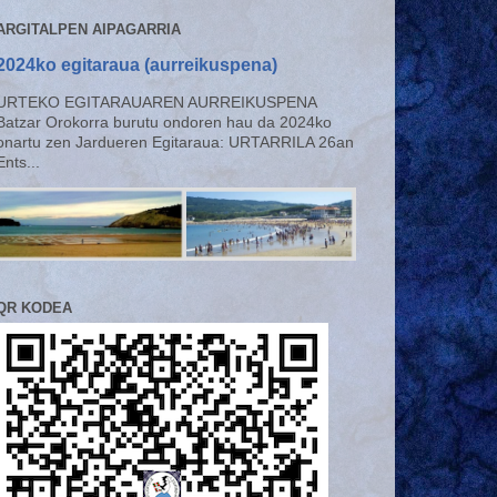
ARGITALPEN AIPAGARRIA
2024ko egitaraua (aurreikuspena)
URTEKO EGITARAUAREN AURREIKUSPENA
Batzar Orokorra burutu ondoren hau da 2024ko
onartu zen Jardueren Egitaraua: URTARRILA 26an
Ents...
QR KODEA