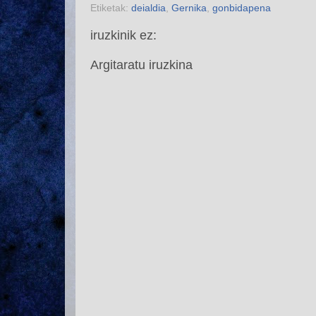
Etiketak:
deialdia
,
Gernika
,
gonbidapena
iruzkinik ez:
Argitaratu iruzkina