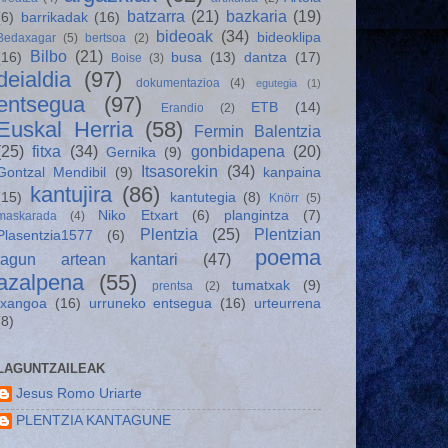
batzarra
(21)
bazkaria
(19)
(6)
barrikadak
(16)
bideoak
(34)
bideoklipa
Bedaxagar
(5)
bertsoa
(2)
Bilbo
(21)
(16)
busa
(13)
dantza
(17)
Boise
(3)
deialdia
(97)
dokumentazioa
(4)
egutegia
(1)
entsegua
(97)
ETB
(14)
Erandio
(2)
Euskal Herria
(58)
Fermin Balentzia
(25)
fitxa
(34)
gonbidapena
(20)
Gernika
(9)
Itsasorekin
(34)
Gontzal Mendibil
(9)
kanpaina
kantujira
(86)
(15)
kantutegia
(8)
Knörr
(5)
Niko Etxart
(6)
plangintza
(7)
maskarada
(4)
Plentzia
(25)
Plentzian
Plasentzia1577
(6)
poema
lagun artean kantari
(47)
azalpena
(55)
tumatxak
(9)
prentsa
(2)
txangoa
(16)
urruneko entsegua
(16)
urteurrena
(8)
LAGUNTZAILEAK
Jesus Romo Uriarte
PLENTZIA KANTAGUNE