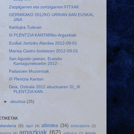
Zazpigarren eta zortzigarren FITXAK
GERNIKAKO 2012KO URRIAN 6AN EUSKAL
JAIA
Kantujira Tuteran
III PLENTZIA KANTARIko Argazkiak
Euskal Jantziko Alardea 2012-09-01
Marisa Castro bisitatzen 2012-09-01
San Agustin jaietan, Erandio
Kantagunekoekin 2012-...
Pailasoen Mozorroak
III Plentzia Kantari
Deia, Ostirala 2012 abuztuaren 31_III
PLENTZIA KAN...
►
abuztua
(25)
ETIKETAK
albistea
(34)
abeslaria
(6)
agur
(4)
antzezpena
(2)
argazkiak
(62)
Artola
Areatza
(4)
artikulua
(2)