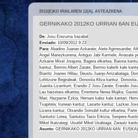
2012(E)KO IRAILAREN 12(A), ASTEAZKENA
GERNIKAKO 2012KO URRIAN 6AN EU
De:
Josu Erezuma Irazabal
Enviado:
10/09/2012 9:23
Para:
Abadino Juanan Azkarate; Aiete Agirresarobe; Alt
Angel Mariezkurrena; Antiguo Jabi Karmele; Arrasate 
Azkaine Mixel Jorajuria; Bagera elkartea; Baiona kantu
kantuz; Bermio Albert Zarate; Bermio kalerik kale kantate
Biarritz Joanes Hillau; Deustu Juanjo Arrizabalaga; D
Lohitzune Begiraleak; Donostia Altza kantuz; Donostia 
Juanita Lizarriturri; Erandio 2 Josu Zarate; Erandio Jo
Lau haizetara elkartea; Errenteria Nerea Mujika; Gaste
Mari; Hazparne Ezkia; Hernani kalez kale kantari; Hern
Txapitela; Irunean kantuz; Lasarte kantuz; Lazkao Joxe
Lizarra kantuz; Otxandio Soinubil kultur elkartea; Part
Santurtzi Lorea; Santutxu Tasio Erkizia; Senpere Austi
Mikel Ikatzategi; Usurbil Mikel Usabiaga; Zarautz ka
Asunto:
GERNIKAKO 2012KO URRIAN 6AN EUSKAL