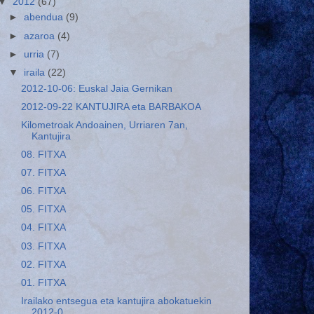
▼
2012
(67)
►
abendua
(9)
►
azaroa
(4)
►
urria
(7)
▼
iraila
(22)
2012-10-06: Euskal Jaia Gernikan
2012-09-22 KANTUJIRA eta BARBAKOA
Kilometroak Andoainen, Urriaren 7an,
Kantujira
08. FITXA
07. FITXA
06. FITXA
05. FITXA
04. FITXA
03. FITXA
02. FITXA
01. FITXA
Irailako entsegua eta kantujira abokatuekin
2012-0...